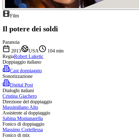
Film
Il potere dei soldi
Paranoia
2013
USA
104
min
Regia
Robert Luketic
Doppiaggio italiano
Cast doppiaggio
Sonorizzazione
Digital Post
Dialoghi italiani
Cristina Giachero
Direzione del doppiaggio
Massimiliano Alto
Assistente al doppiaggio
Sabina Montanarella
Fonico di doppiaggio
Massimo Cortellessa
Fonico di mix