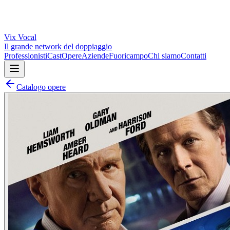
Vix
Vocal
Il grande network del doppiaggio
Professionisti
Cast
Opere
Aziende
Fuoricampo
Chi siamo
Contatti
Catalogo opere