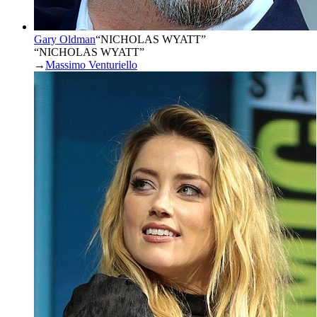
Gary Oldman
“
NICHOLAS WYATT
”
“NICHOLAS WYATT”
→
Massimo Venturiello