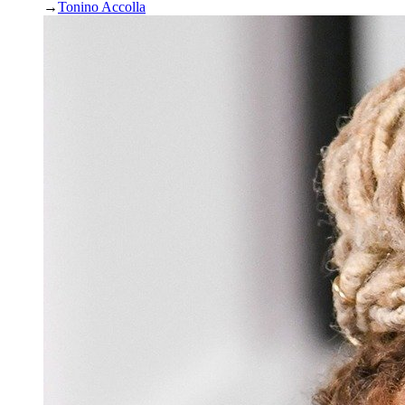
→
Tonino Accolla