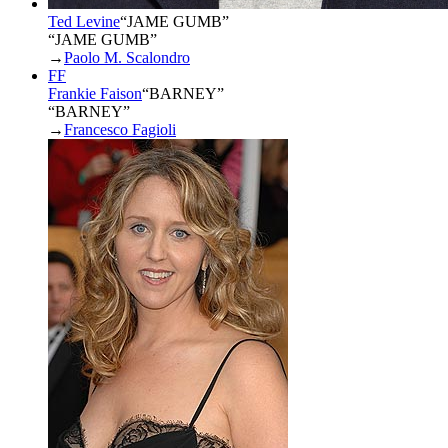
Ted Levine
“
JAME GUMB
”
“JAME GUMB”
→
Paolo M. Scalondro
FF
Frankie Faison
“
BARNEY
”
“BARNEY”
→
Francesco Fagioli