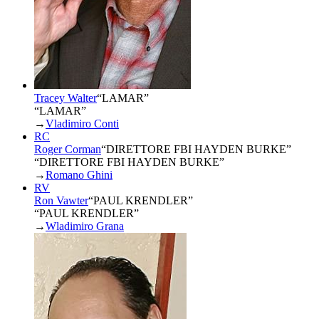
Tracey Walter
“
LAMAR
”
“LAMAR”
→
Vladimiro Conti
RC
Roger Corman
“
DIRETTORE FBI HAYDEN BURKE
”
“DIRETTORE FBI HAYDEN BURKE”
→
Romano Ghini
RV
Ron Vawter
“
PAUL KRENDLER
”
“PAUL KRENDLER”
→
Wladimiro Grana