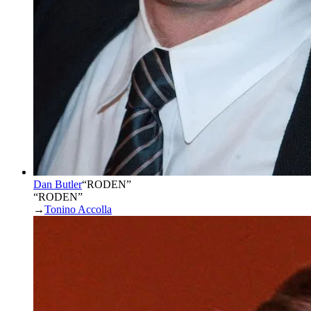
Dan Butler
“
RODEN
”
“RODEN”
→
Tonino Accolla