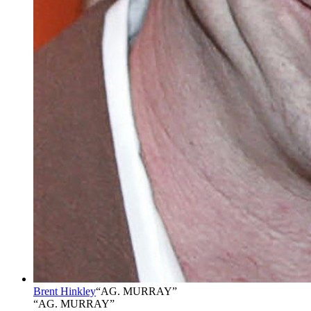
Brent Hinkley
“
AG. MURRAY
”
“AG. MURRAY”