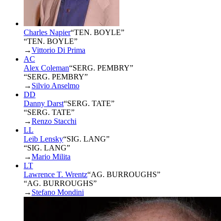
Charles Napier
“
TEN. BOYLE
”
“TEN. BOYLE”
→
Vittorio Di Prima
AC
Alex Coleman
“
SERG. PEMBRY
”
“SERG. PEMBRY”
→
Silvio Anselmo
DD
Danny Darst
“
SERG. TATE
”
“SERG. TATE”
→
Renzo Stacchi
LL
Leib Lensky
“
SIG. LANG
”
“SIG. LANG”
→
Mario Milita
LT
Lawrence T. Wrentz
“
AG. BURROUGHS
”
“AG. BURROUGHS”
→
Stefano Mondini