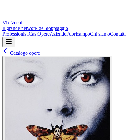
Vix
Vocal
Il grande network del doppiaggio
Professionisti
Cast
Opere
Aziende
Fuoricampo
Chi siamo
Contatti
Catalogo opere