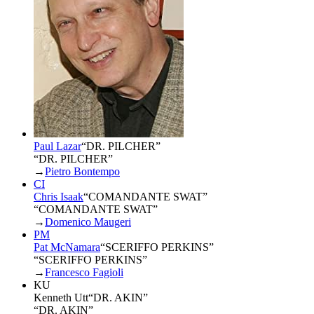
Paul Lazar
“
DR. PILCHER
”
“DR. PILCHER”
→
Pietro Bontempo
CI
Chris Isaak
“
COMANDANTE SWAT
”
“COMANDANTE SWAT”
→
Domenico Maugeri
PM
Pat McNamara
“
SCERIFFO PERKINS
”
“SCERIFFO PERKINS”
→
Francesco Fagioli
KU
Kenneth Utt
“
DR. AKIN
”
“DR. AKIN”