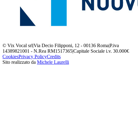
© Vix Vocal srl
|
Via Decio Filipponi, 12 - 00136 Roma
|
P.iva
14389821001 - N.Rea RM1517365
|
Capitale Sociale i.v. 30.000€
Cookies
Privacy Policy
Credits
Sito realizzato da
Michele Laurelli