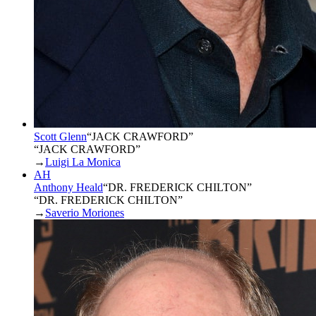
Scott Glenn
“
JACK CRAWFORD
”
“JACK CRAWFORD”
→
Luigi La Monica
AH
Anthony Heald
“
DR. FREDERICK CHILTON
”
“DR. FREDERICK CHILTON”
→
Saverio Moriones