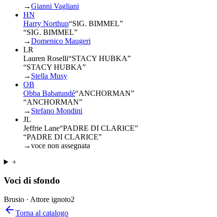
→
Gianni Vagliani
HN
Harry Northup
“
SIG. BIMMEL
”
“SIG. BIMMEL”
→
Domenico Maugeri
LR
Lauren Roselli
“
STACY HUBKA
”
“STACY HUBKA”
→
Stella Musy
OB
Obba Babatundé
“
ANCHORMAN
”
“ANCHORMAN”
→
Stefano Mondini
JL
Jeffrie Lane
“
PADRE DI CLARICE
”
“PADRE DI CLARICE”
→
voce non assegnata
+
Voci di sfondo
Brusio · Attore ignoto
2
Torna al catalogo