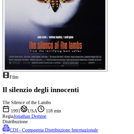
Film
Il silenzio degli innocenti
The Silence of the Lambs
1991
USA
118
min
Regia
Jonathan Demme
Distribuzione
CDI - Compagnia Distribuzione Internazionale