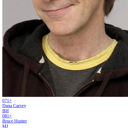
07
1
×
Dana Carvey
BH
08
1
×
Bruce Hunter
MJ