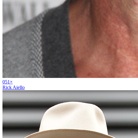
05
1
×
Rick Aiello