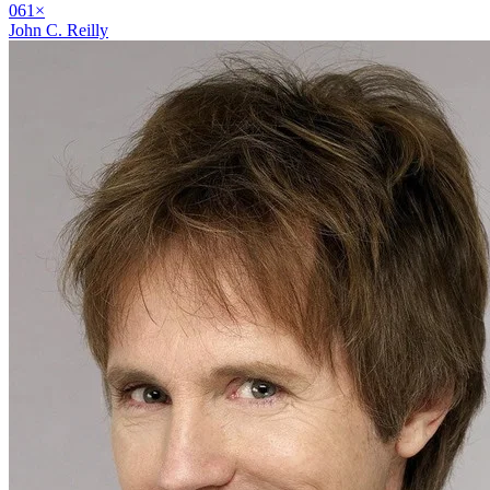
06
1
×
John C. Reilly