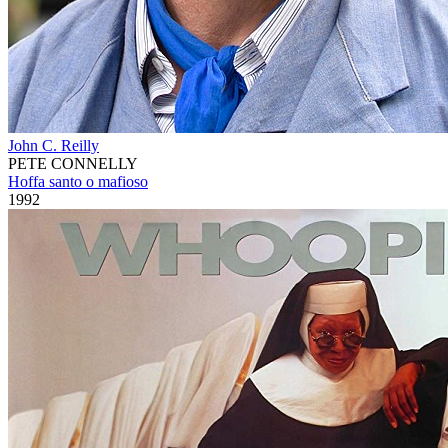
John C. Reilly
PETE CONNELLY
Hoffa santo o mafioso
1992