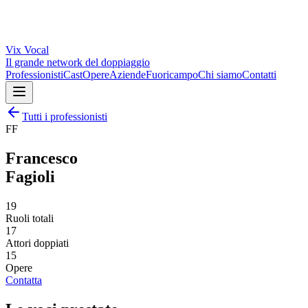
Vix
Vocal
Il grande network del doppiaggio
Professionisti
Cast
Opere
Aziende
Fuoricampo
Chi siamo
Contatti
Tutti i professionisti
FF
Francesco
Fagioli
19
Ruoli totali
17
Attori doppiati
15
Opere
Contatta