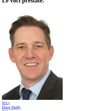
Le voci
prestate
.
01
1
×
Dave Duffy