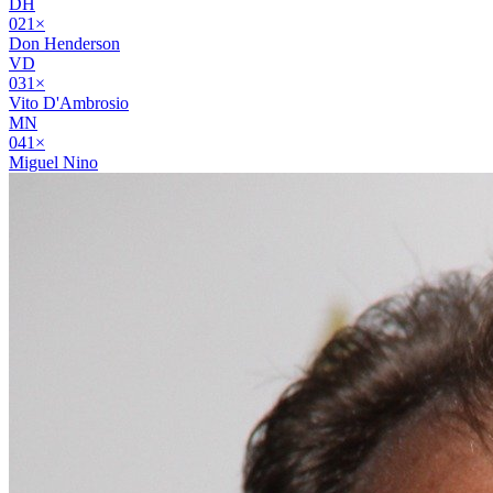
DH
02
1
×
Don Henderson
VD
03
1
×
Vito D'Ambrosio
MN
04
1
×
Miguel Nino