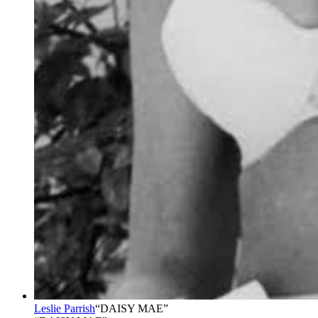
Leslie Parrish
“
DAISY MAE
”