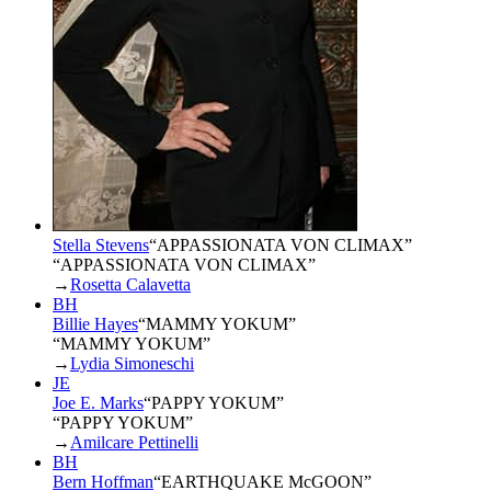
Stella Stevens
“
APPASSIONATA VON CLIMAX
”
“APPASSIONATA VON CLIMAX”
→
Rosetta Calavetta
BH
Billie Hayes
“
MAMMY YOKUM
”
“MAMMY YOKUM”
→
Lydia Simoneschi
JE
Joe E. Marks
“
PAPPY YOKUM
”
“PAPPY YOKUM”
→
Amilcare Pettinelli
BH
Bern Hoffman
“
EARTHQUAKE McGOON
”