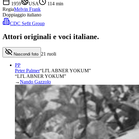
1959
USA
114
min
Regia
Melvin Frank
Doppiaggio italiano
CDC Sefit Group
Attori originali e
voci italiane
.
21
ruoli
Nascondi foto
PP
Peter Palmer
“
LI'L ABNER YOKUM
”
“LI'L ABNER YOKUM”
→
Nando Gazzolo