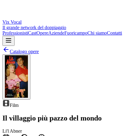
Vix
Vocal
Il grande network del doppiaggio
Professionisti
Cast
Opere
Aziende
Fuoricampo
Chi siamo
Contatti
Catalogo opere
Film
Il villaggio più pazzo del mondo
Li'l Abner