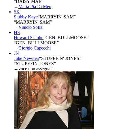
“DAISY MAE”
→
Maria Pia Di Meo
SK
Stubby Kaye
“
MARRYIN' SAM
”
“MARRYIN' SAM”
→
Vinicio Sofia
HS
Howard St.John
“
GEN. BULLMOOSE
”
“GEN. BULLMOOSE”
→
Giorgio Capecchi
JN
Julie Newmar
“
STUPEFIN' JONES
”
“STUPEFIN' JONES”
→
voce non assegnata