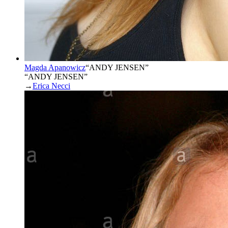
Magda Apanowicz
“
ANDY JENSEN
”
“ANDY JENSEN”
→
Erica Necci