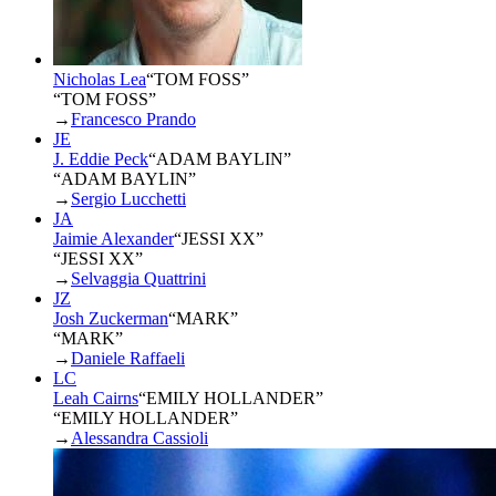
Nicholas Lea
“
TOM FOSS
”
“TOM FOSS”
→
Francesco Prando
JE
J. Eddie Peck
“
ADAM BAYLIN
”
“ADAM BAYLIN”
→
Sergio Lucchetti
JA
Jaimie Alexander
“
JESSI XX
”
“JESSI XX”
→
Selvaggia Quattrini
JZ
Josh Zuckerman
“
MARK
”
“MARK”
→
Daniele Raffaeli
LC
Leah Cairns
“
EMILY HOLLANDER
”
“EMILY HOLLANDER”
→
Alessandra Cassioli