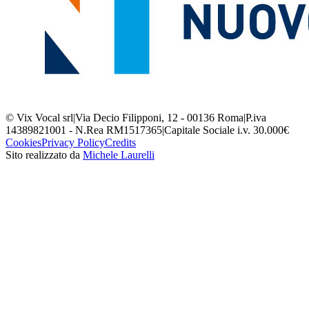
© Vix Vocal srl
|
Via Decio Filipponi, 12 - 00136 Roma
|
P.iva
14389821001 - N.Rea RM1517365
|
Capitale Sociale i.v. 30.000€
Cookies
Privacy Policy
Credits
Sito realizzato da
Michele Laurelli