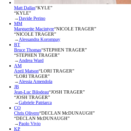
Matt Dallas
“
KYLE
”
“KYLE”
→
Davide Perino
MM
Marguerite Macintyre
“
NICOLE TRAGER
”
“NICOLE TRAGER”
→
Alessandra Korompay
BT
Bruce Thomas
“
STEPHEN TRAGER
”
“STEPHEN TRAGER”
→
Andrea Ward
AM
April Matson
“
LORI TRAGER
”
“LORI TRAGER”
→
Alessia Amendola
JB
Jean-Luc Bilodeau
“
JOSH TRAGER
”
“JOSH TRAGER”
→
Gabriele Patriarca
CO
Chris Olivero
“
DECLAN McDUNAUGH
”
“DECLAN McDUNAUGH”
→
Paolo Vivio
KP