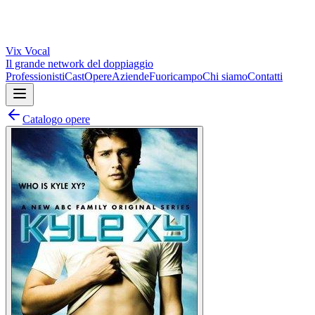
Vix
Vocal
Il grande network del doppiaggio
Professionisti
Cast
Opere
Aziende
Fuoricampo
Chi siamo
Contatti
Catalogo opere