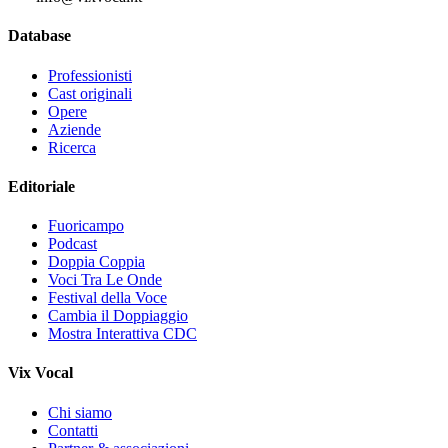
Database
Professionisti
Cast originali
Opere
Aziende
Ricerca
Editoriale
Fuoricampo
Podcast
Doppia Coppia
Voci Tra Le Onde
Festival della Voce
Cambia il Doppiaggio
Mostra Interattiva CDC
Vix Vocal
Chi siamo
Contatti