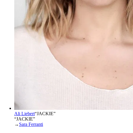
Ali Liebert
“
JACKIE
”
“JACKIE”
→
Sara Ferranti