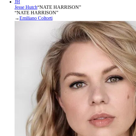
JH
Jesse Hutch
“
NATE HARRISON
”
“NATE HARRISON”
→
Emiliano Coltorti