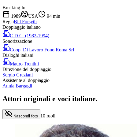
Breaking In
1989
USA
94
min
Regia
Bill Forsyth
Doppiaggio italiano
C.D.C. (1982-1994)
Sonorizzazione
Coop. Di Lavoro Fono Roma Srl
Dialoghi italiani
Mauro Trentini
Direzione del doppiaggio
Sergio Graziani
Assistente al doppiaggio
Annia Bargagli
Attori originali e
voci italiane
.
10
ruoli
Nascondi foto