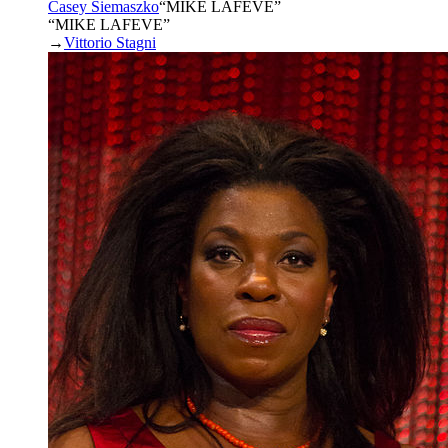
Casey Siemaszko
“
MIKE LAFEVE
”
“MIKE LAFEVE”
→
Vittorio Stagni