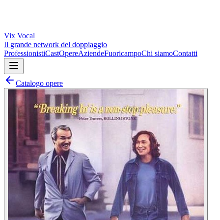
Vix
Vocal
Il grande network del doppiaggio
Professionisti
Cast
Opere
Aziende
Fuoricampo
Chi siamo
Contatti
Catalogo opere