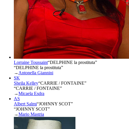
Lorraine Toussaint
“
DELPHINE la prostituta
”
“DELPHINE la prostituta”
→
Antonella Giannini
SK
Sheila Kelley
“
CARRIE / FONTAINE
”
“CARRIE / FONTAINE”
→
Micaela Esdra
AS
Albert Salmi
“
JOHNNY SCOT
”
“JOHNNY SCOT”
→
Mario Mastria