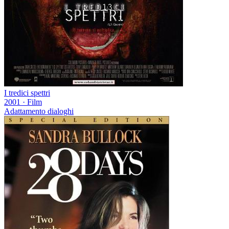
I tredici spettri
2001
·
Film
Adattamento dialoghi