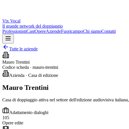
Vix
Vocal
Il grande network del doppiaggio
Professionisti
Cast
Opere
Aziende
Fuoricampo
Chi siamo
Contatti
Tutte le aziende
Mauro Trentini
Codice scheda ·
mauro-trentini
Azienda · Casa di edizione
Mauro Trentini
Casa di doppiaggio attiva nel settore dell'edizione audiovisiva italiana
Adattamento dialoghi
105
Opere edite