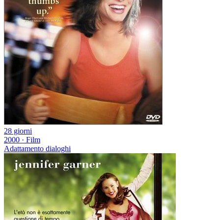
28 giorni
2000
·
Film
Adattamento dialoghi