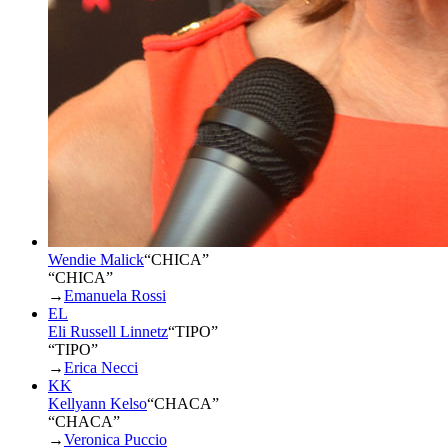
Wendie Malick
“
CHICA
”
“CHICA”
→
Emanuela Rossi
EL
Eli Russell Linnetz
“
TIPO
”
“TIPO”
→
Erica Necci
KK
Kellyann Kelso
“
CHACA
”
“CHACA”
→
Veronica Puccio