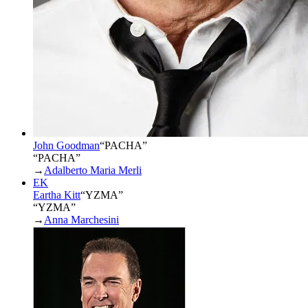
John Goodman
“
PACHA
”
“PACHA”
→
Adalberto Maria Merli
EK
Eartha Kitt
“
YZMA
”
“YZMA”
→
Anna Marchesini