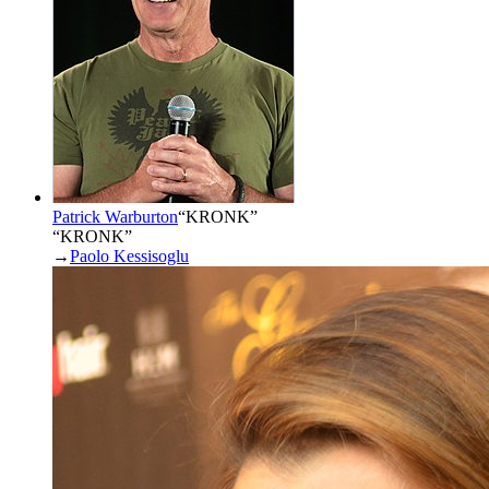
Patrick Warburton
“
KRONK
”
“KRONK”
→
Paolo Kessisoglu