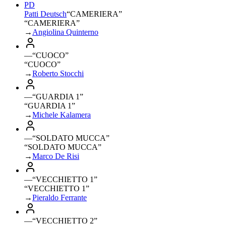
PD
Patti Deutsch
“
CAMERIERA
”
“CAMERIERA”
→
Angiolina Quinterno
—
“
CUOCO
”
“CUOCO”
→
Roberto Stocchi
—
“
GUARDIA 1
”
“GUARDIA 1”
→
Michele Kalamera
—
“
SOLDATO MUCCA
”
“SOLDATO MUCCA”
→
Marco De Risi
—
“
VECCHIETTO 1
”
“VECCHIETTO 1”
→
Pieraldo Ferrante
—
“
VECCHIETTO 2
”