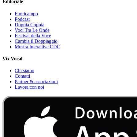
Editoriale
Fuoricampo
Podcast
Doppia Coppia
Voci Tra Le Onde
Festival della Voce
Cambia il Doppiaggio
Mostra Interattiva CDC
Vix Vocal
Chi siamo
Contatti
Partner & associazioni
Lavora con noi