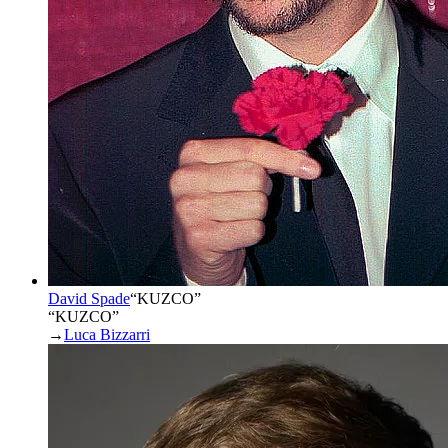
David Spade
“
KUZCO
”
“KUZCO”
→
Luca Bizzarri