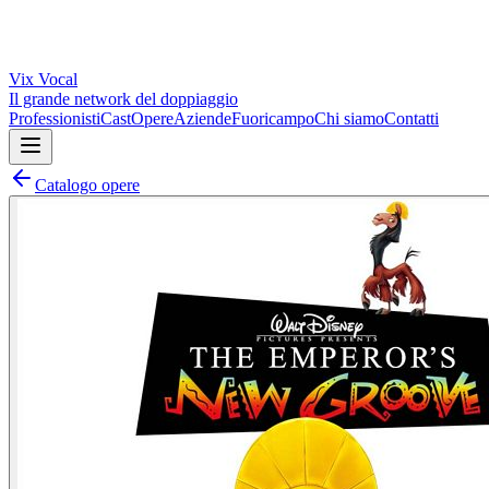
Vix
Vocal
Il grande network del doppiaggio
Professionisti
Cast
Opere
Aziende
Fuoricampo
Chi siamo
Contatti
Catalogo opere