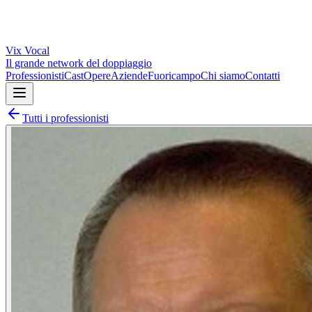
Vix
Vocal
Il grande network del doppiaggio
Professionisti
Cast
Opere
Aziende
Fuoricampo
Chi siamo
Contatti
Tutti i professionisti