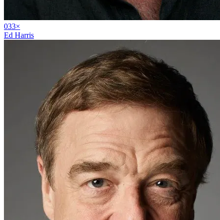
03
3
×
Ed Harris