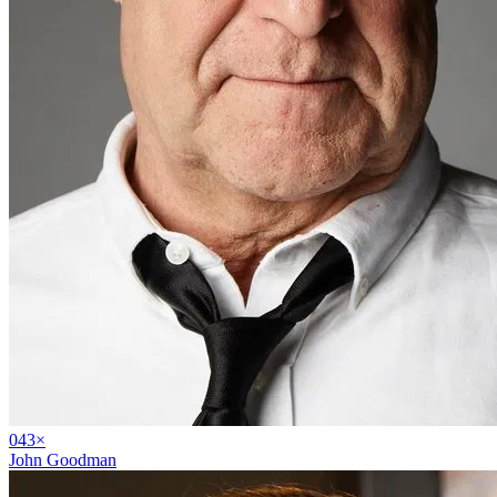
04
3
×
John Goodman