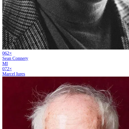
06
2
×
Sean Connery
MI
07
2
×
Marcel Iures