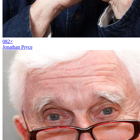
08
2
×
Jonathan Pryce