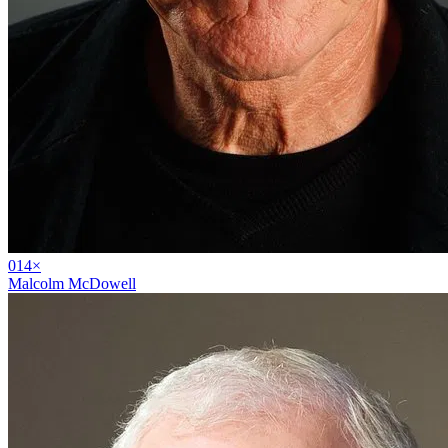
01
4
×
Malcolm McDowell