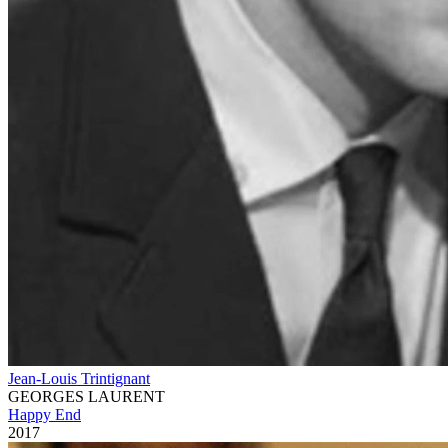
Jean-Louis Trintignant
GEORGES LAURENT
Happy End
2017