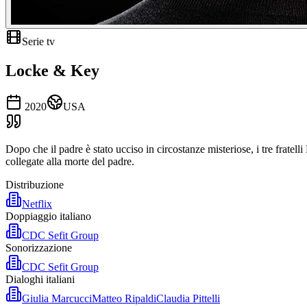
Serie tv
Locke & Key
2020
USA
Dopo che il padre è stato ucciso in circostanze misteriose, i tre frate
collegate alla morte del padre.
Distribuzione
Netflix
Doppiaggio italiano
CDC Sefit Group
Sonorizzazione
CDC Sefit Group
Dialoghi italiani
Giulia Marcucci
Matteo Ripaldi
Claudia Pittelli