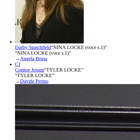
Darby Stanchfield
“
NINA LOCKE (voce s.1)
”
“NINA LOCKE (voce s.1)”
→
Angela Brusa
CJ
Connor Jessup
“
TYLER LOCKE
”
“TYLER LOCKE”
→
Davide Perino