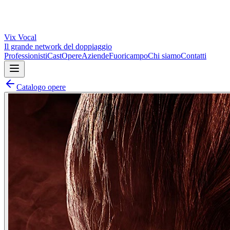
Vix
Vocal
Il grande network del doppiaggio
Professionisti
Cast
Opere
Aziende
Fuoricampo
Chi siamo
Contatti
Catalogo opere