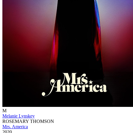
M
Melanie Lynskey
ROSEMARY THOMSON
Mrs. America
2020