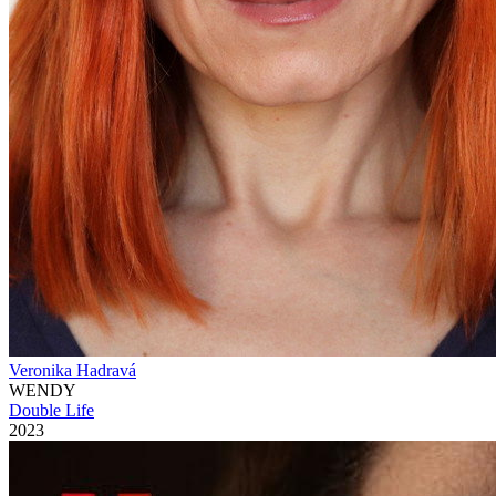
Veronika Hadravá
WENDY
Double Life
2023