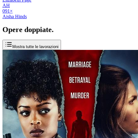
AH
09
1
×
Aisha Hinds
Opere
doppiate
.
Mostra tutte le lavorazioni