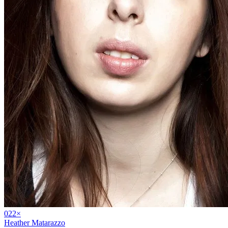
02
2
×
Heather Matarazzo