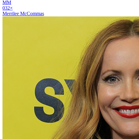
MM
03
2
×
Merrilee McCommas