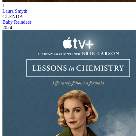
L
Laura Smyth
GLENDA
Baby Reindeer
2024