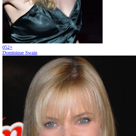
05
2
×
Dominique Swain