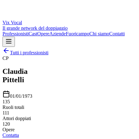
Vix
Vocal
Il grande network del doppiaggio
Professionisti
Cast
Opere
Aziende
Fuoricampo
Chi siamo
Contatti
Tutti i professionisti
CP
Claudia
Pittelli
01/01/1973
135
Ruoli totali
111
Attori doppiati
120
Opere
Contatta