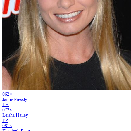
06
2
×
Jaime Pressly
LH
07
2
×
Leisha Hailey
EP
08
1
×
Elizabeth Page