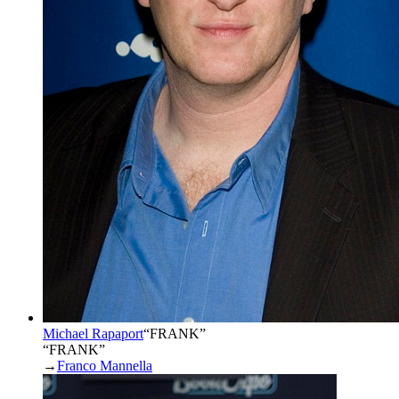
Michael Rapaport
“
FRANK
”
“FRANK”
→
Franco Mannella