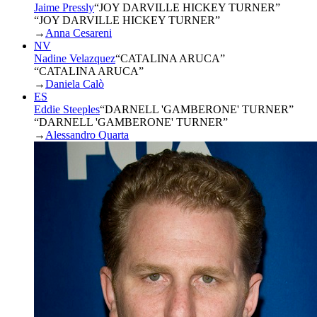
Jaime Pressly
“
JOY DARVILLE HICKEY TURNER
”
“JOY DARVILLE HICKEY TURNER”
→
Anna Cesareni
NV
Nadine Velazquez
“
CATALINA ARUCA
”
“CATALINA ARUCA”
→
Daniela Calò
ES
Eddie Steeples
“
DARNELL 'GAMBERONE' TURNER
”
“DARNELL 'GAMBERONE' TURNER”
→
Alessandro Quarta