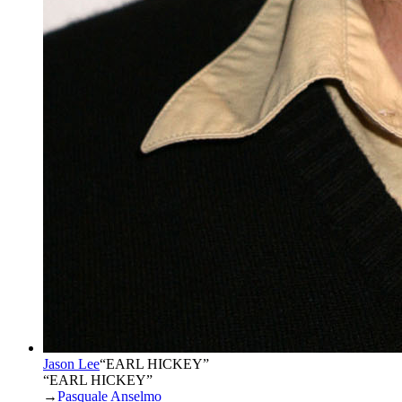
Jason Lee
“
EARL HICKEY
”
“EARL HICKEY”
→
Pasquale Anselmo