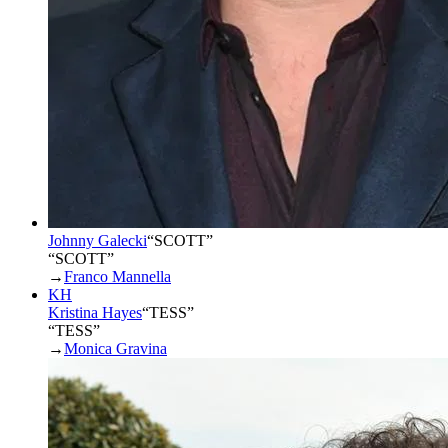
Johnny Galecki
“
SCOTT
”
“SCOTT”
→
Franco Mannella
KH
Kristina Hayes
“
TESS
”
“TESS”
→
Monica Gravina