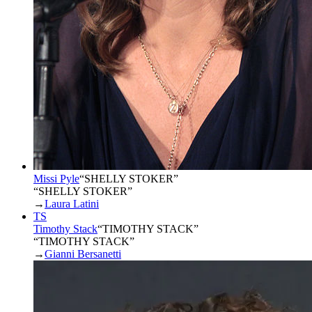
Missi Pyle
“
SHELLY STOKER
”
“SHELLY STOKER”
→
Laura Latini
TS
Timothy Stack
“
TIMOTHY STACK
”
“TIMOTHY STACK”
→
Gianni Bersanetti