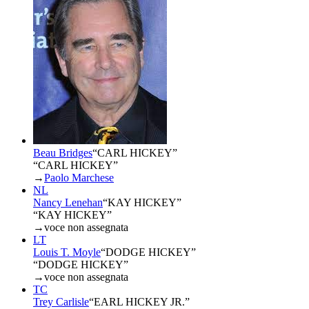
Beau Bridges
“
CARL HICKEY
”
“CARL HICKEY”
→
Paolo Marchese
NL
Nancy Lenehan
“
KAY HICKEY
”
“KAY HICKEY”
→
voce non assegnata
LT
Louis T. Moyle
“
DODGE HICKEY
”
“DODGE HICKEY”
→
voce non assegnata
TC
Trey Carlisle
“
EARL HICKEY JR.
”