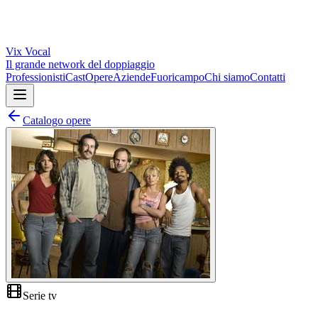
Vix
Vocal
Il grande network del doppiaggio
Professionisti
Cast
Opere
Aziende
Fuoricampo
Chi siamo
Contatti
Catalogo opere
Serie tv