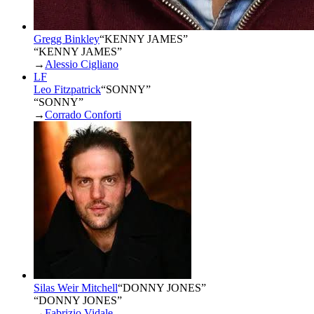
Gregg Binkley
“
KENNY JAMES
”
“KENNY JAMES”
→
Alessio Cigliano
LF
Leo Fitzpatrick
“
SONNY
”
“SONNY”
→
Corrado Conforti
Silas Weir Mitchell
“
DONNY JONES
”
“DONNY JONES”
→
Fabrizio Vidale