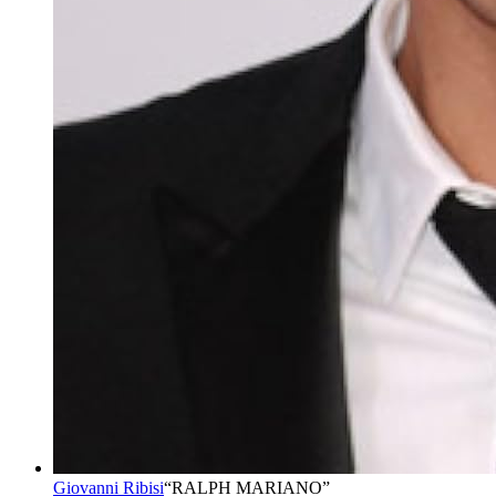
Giovanni Ribisi
“
RALPH MARIANO
”