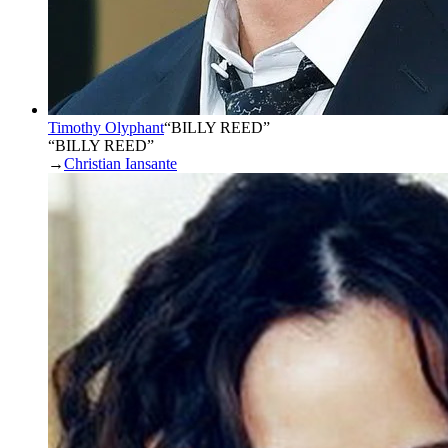
Timothy Olyphant
“
BILLY REED
”
“BILLY REED”
→
Christian Iansante