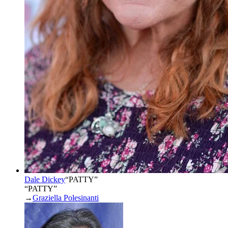
Dale Dickey
“
PATTY
”
“PATTY”
→
Graziella Polesinanti