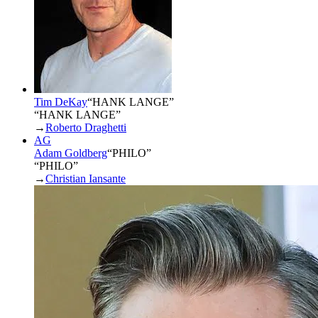
Tim DeKay
“
HANK LANGE
”
“HANK LANGE”
→
Roberto Draghetti
AG
Adam Goldberg
“
PHILO
”
“PHILO”
→
Christian Iansante