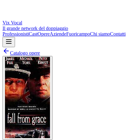
Vix
Vocal
Il grande network del doppiaggio
Professionisti
Cast
Opere
Aziende
Fuoricampo
Chi siamo
Contatti
Catalogo opere