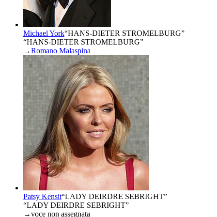
Michael York
“
HANS-DIETER STROMELBURG
”
“HANS-DIETER STROMELBURG”
→
Romano Malaspina
Patsy Kensit
“
LADY DEIRDRE SEBRIGHT
”
“LADY DEIRDRE SEBRIGHT”
→
voce non assegnata