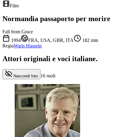
Film
Normandia passaporto per morire
Fall from Grace
1994
FRA, USA, GBR, ITA
182
min
Regia
Waris Hussein
Attori originali e
voci italiane
.
16
ruoli
Nascondi foto