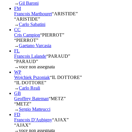
→
Gil Baroni
FM
François Marthouret
“
ARISTIDE
”
“ARISTIDE”
→
Carlo Sabatini
CC
Cris Campion
“
PIERROT
”
“PIERROT”
→
Gaetano Varcasia
FL
François Lalande
“
PARAUD
”
“PARAUD”
→
voce non assegnata
WP
Wojchiek Pszoniak
“
IL DOTTORE
”
“IL DOTTORE”
→
Carlo Reali
GB
Geoffrey Bateman
“
METZ
”
“METZ”
→
Sergio Matteucci
FD
François D'Aubigny
“
AJAX
”
“AJAX”
→
voce non assegnata