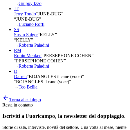
→
Giuppy Izzo
JT
Jerry Tondo
“
JUNE-BUG
”
“JUNE-BUG”
→
Luciano Roffi
SS
Susan Saiger
“
KELLY
”
“KELLY”
→
Roberta Paladini
RM
Robin Menken
“
PERSEPHONE COHEN
”
“PERSEPHONE COHEN”
→
Roberta Paladini
D
Darren
“
BOJANGLES il cane (voce)
”
“BOJANGLES il cane (voce)”
→
Teo Bellia
Torna al catalogo
Resta in contatto
Iscriviti a
Fuoricampo
, la newsletter del doppiaggio.
Storie di sala, interviste, novità del settore. Una volta al mese, niente