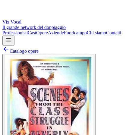
Vix
Vocal
Il grande network del doppiaggio
Professionisti
Cast
Opere
Aziende
Fuoricampo
Chi siamo
Contatti
Catalogo opere