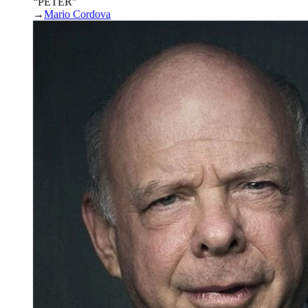
“PETER”
→
Mario Cordova