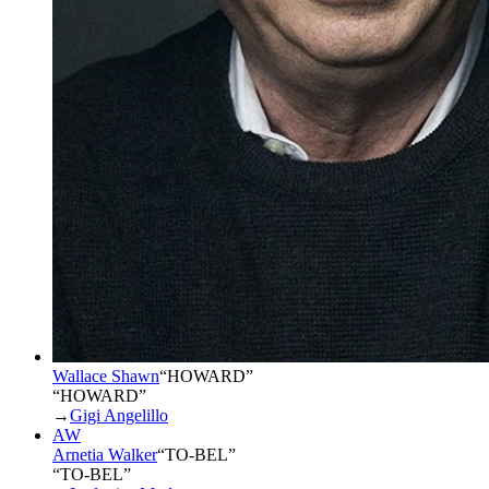
Wallace Shawn
“
HOWARD
”
“HOWARD”
→
Gigi Angelillo
AW
Arnetia Walker
“
TO-BEL
”
“TO-BEL”