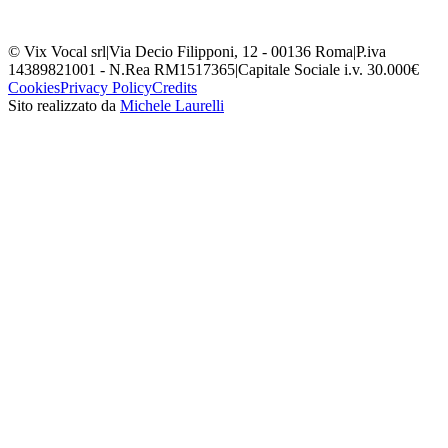
© Vix Vocal srl
|
Via Decio Filipponi, 12 - 00136 Roma
|
P.iva
14389821001 - N.Rea RM1517365
|
Capitale Sociale i.v. 30.000€
Cookies
Privacy Policy
Credits
Sito realizzato da
Michele Laurelli