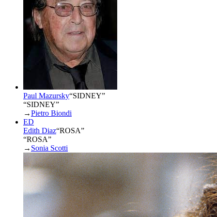
Paul Mazursky
“
SIDNEY
”
“SIDNEY”
→
Pietro Biondi
ED
Edith Diaz
“
ROSA
”
“ROSA”
→
Sonia Scotti