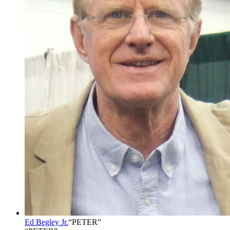
Ed Begley Jr.
“
PETER
”