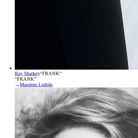
Ray Sharkey
“
FRANK
”
“FRANK”
→
Massimo Lodolo