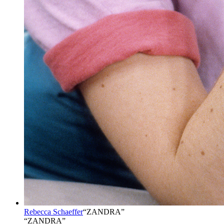
Rebecca Schaeffer
“
ZANDRA
”
“ZANDRA”