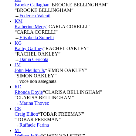
Brooke Callaghan
“
BROOKE BELLINGHAM
”
“BROOKE BELLINGHAM”
→
Federica Valenti
KM
Katherine Merry
“
CARLA CORELLI
”
“CARLA CORELLI”
→
Elisabetta Spinelli
KG
Kathy Gaffney
“
RACHEL OAKLEY
”
“RACHEL OAKLEY”
→
Dania Cericola
JM
John Meillon Jr.
“
SIMON OAKLEY
”
“SIMON OAKLEY”
→
voce non assegnata
RD
Rhonda Doyle
“
CLARISA BELLINGHAM
”
“CLARISA BELLINGHAM”
→
Marina Thovez
CE
Craig Elliott
“
TOBAR FREEMAN
”
“TOBAR FREEMAN”
→
Raffaele Farina
MJ
Melissa Jaffer
“
GWEN WALSTON
”