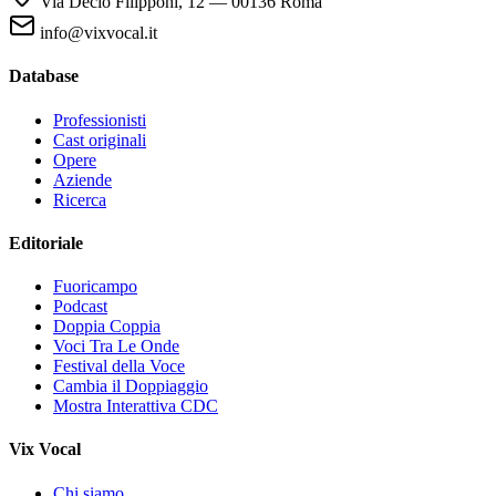
Via Decio Filipponi, 12 — 00136 Roma
info@vixvocal.it
Database
Professionisti
Cast originali
Opere
Aziende
Ricerca
Editoriale
Fuoricampo
Podcast
Doppia Coppia
Voci Tra Le Onde
Festival della Voce
Cambia il Doppiaggio
Mostra Interattiva CDC
Vix Vocal
Chi siamo