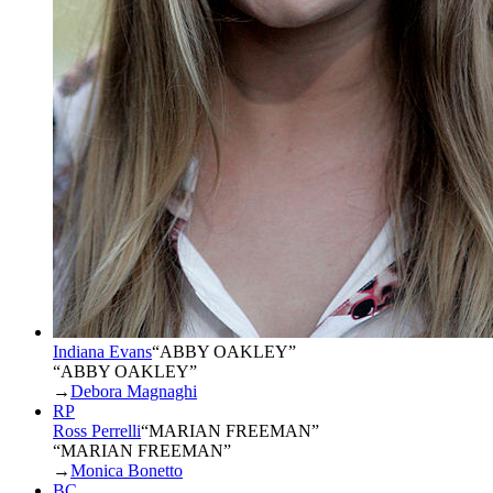
Indiana Evans
“
ABBY OAKLEY
”
“ABBY OAKLEY”
→
Debora Magnaghi
RP
Ross Perrelli
“
MARIAN FREEMAN
”
“MARIAN FREEMAN”
→
Monica Bonetto
BC