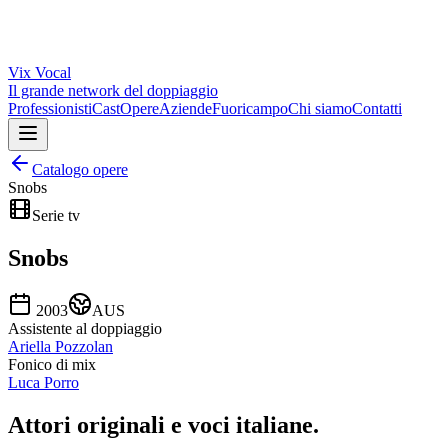
Vix
Vocal
Il grande network del doppiaggio
Professionisti
Cast
Opere
Aziende
Fuoricampo
Chi siamo
Contatti
Catalogo opere
Snobs
Serie tv
Snobs
2003
AUS
Assistente al doppiaggio
Ariella Pozzolan
Fonico di mix
Luca Porro
Attori originali e
voci italiane
.