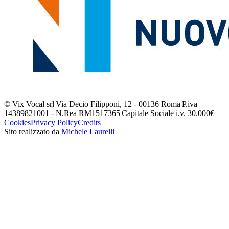
© Vix Vocal srl
|
Via Decio Filipponi, 12 - 00136 Roma
|
P.iva
14389821001 - N.Rea RM1517365
|
Capitale Sociale i.v. 30.000€
Cookies
Privacy Policy
Credits
Sito realizzato da
Michele Laurelli