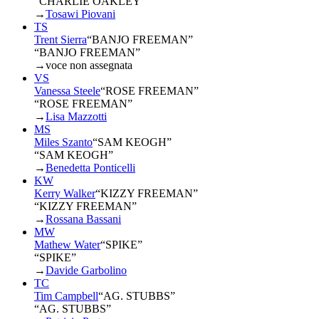
“CHARLIE OAKLEY”
→
Tosawi Piovani
TS
Trent Sierra
“
BANJO FREEMAN
”
“BANJO FREEMAN”
→
voce non assegnata
VS
Vanessa Steele
“
ROSE FREEMAN
”
“ROSE FREEMAN”
→
Lisa Mazzotti
MS
Miles Szanto
“
SAM KEOGH
”
“SAM KEOGH”
→
Benedetta Ponticelli
KW
Kerry Walker
“
KIZZY FREEMAN
”
“KIZZY FREEMAN”
→
Rossana Bassani
MW
Mathew Water
“
SPIKE
”
“SPIKE”
→
Davide Garbolino
TC
Tim Campbell
“
AG. STUBBS
”
“AG. STUBBS”