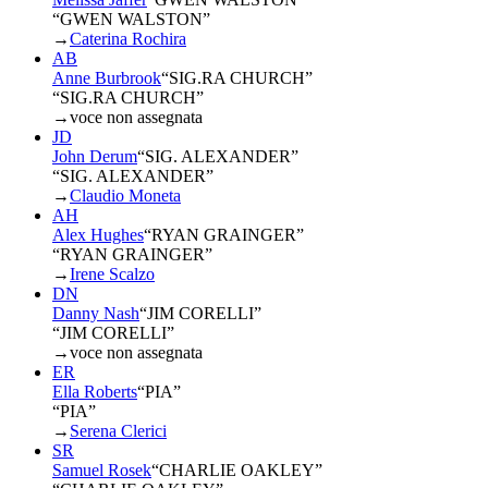
“GWEN WALSTON”
→
Caterina Rochira
AB
Anne Burbrook
“
SIG.RA CHURCH
”
“SIG.RA CHURCH”
→
voce non assegnata
JD
John Derum
“
SIG. ALEXANDER
”
“SIG. ALEXANDER”
→
Claudio Moneta
AH
Alex Hughes
“
RYAN GRAINGER
”
“RYAN GRAINGER”
→
Irene Scalzo
DN
Danny Nash
“
JIM CORELLI
”
“JIM CORELLI”
→
voce non assegnata
ER
Ella Roberts
“
PIA
”
“PIA”
→
Serena Clerici
SR
Samuel Rosek
“
CHARLIE OAKLEY
”