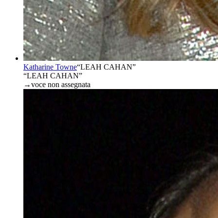
Katharine Towne
“
LEAH CAHAN
”
“LEAH CAHAN”
→
voce non assegnata