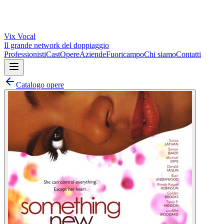
Vix
Vocal
Il grande network del doppiaggio
Professionisti
Cast
Opere
Aziende
Fuoricampo
Chi siamo
Contatti
Catalogo opere