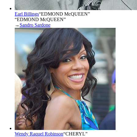
Earl Billings
“
EDMOND McQUEEN
”
“EDMOND McQUEEN”
→
Sandro Sardone
Wendy Raquel Robinson
“
CHERYL
”