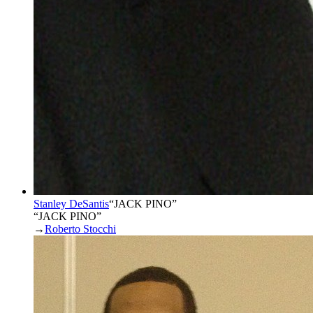
Stanley DeSantis
“
JACK PINO
”
“JACK PINO”
→
Roberto Stocchi