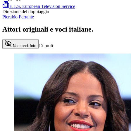
E.T.S. European Television Service
Direzione del doppiaggio
Pieraldo Ferrante
Attori originali e
voci italiane
.
15
ruoli
Nascondi foto