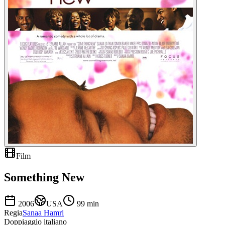
Film
Something New
2006
USA
99
min
Regia
Sanaa Hamri
Doppiaggio italiano