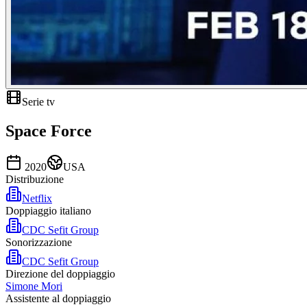
Serie tv
Space Force
2020
USA
Distribuzione
Netflix
Doppiaggio italiano
CDC Sefit Group
Sonorizzazione
CDC Sefit Group
Direzione del doppiaggio
Simone Mori
Assistente al doppiaggio