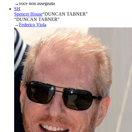
→
voce non assegnata
SH
Spencer House
“
DUNCAN TABNER
”
“DUNCAN TABNER”
→
Federico Viola