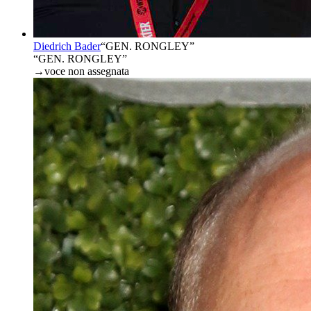
Diedrich Bader
“
GEN. RONGLEY
”
“GEN. RONGLEY”
→
voce non assegnata