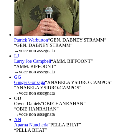
Patrick Warburton
“
GEN. DABNEY STRAMM
”
“GEN. DABNEY STRAMM”
→
voce non assegnata
LJ
Larry Joe Campbell
“
AMM. BIFFOONT
”
“AMM. BIFFOONT”
→
voce non assegnata
GG
Ginger Gonzaga
“
ANABELA YSIDRO-CAMPOS
”
“ANABELA YSIDRO-CAMPOS”
→
voce non assegnata
OD
Owen Daniels
“
OBIE HANRAHAN
”
“OBIE HANRAHAN”
→
voce non assegnata
AN
Aparna Nancherla
“
PELLA BHAT
”
“PELLA BHAT”