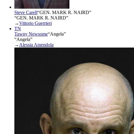
Steve Carell
“
GEN. MARK R. NAIRD
”
“GEN. MARK R. NAIRD”
→
Vittorio Guerrieri
TN
Tawny Newsome
“
Angela
”
“Angela”
→
Alessia Amendola