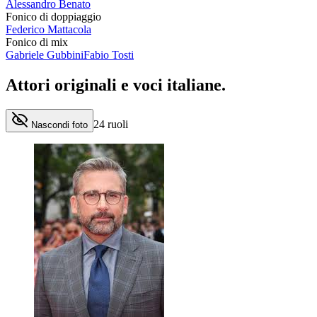
Alessandro Benato
Fonico di doppiaggio
Federico Mattacola
Fonico di mix
Gabriele Gubbini
Fabio Tosti
Attori originali e
voci italiane
.
24
ruoli
Nascondi foto