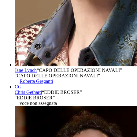
Jane Lynch
“
CAPO DELLE OPERAZIONI NAVALI
”
“CAPO DELLE OPERAZIONI NAVALI”
→
Roberta Greganti
CG
Chris Gethard
“
EDDIE BROSER
”
“EDDIE BROSER”
→
voce non assegnata