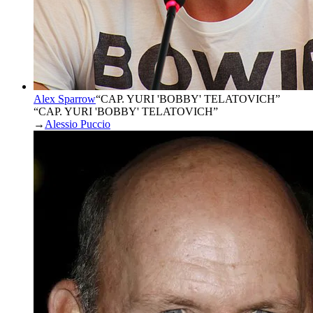
Alex Sparrow
“
CAP. YURI 'BOBBY' TELATOVICH
”
“CAP. YURI 'BOBBY' TELATOVICH”
→
Alessio Puccio