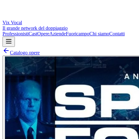
Vix
Vocal
Il grande network del doppiaggio
Professionisti
Cast
Opere
Aziende
Fuoricampo
Chi siamo
Contatti
Catalogo opere