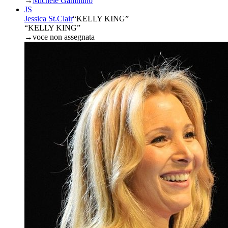
→
Michele Gammino
JS
Jessica St.Clair
“
KELLY KING
”
“KELLY KING”
→
voce non assegnata