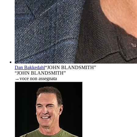
Dan Bakkedahl
“
JOHN BLANDSMITH
”
“JOHN BLANDSMITH”
→
voce non assegnata