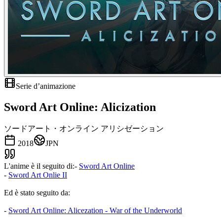
Serie d’animazione
Sword Art Online: Alicization
ソードアート・オンライン アリシゼーション
2018
JPN
L'anime è il seguito di:-
Sword Art Online
-
Sword Art Onlie II
Ed è stato seguito da:
-
Sword Art Online: Alicezation - War of the Underworld