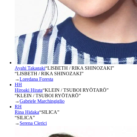
Ayahi Takagaki
“
LISBETH / RIKA SHINOZAKI
”
“LISBETH / RIKA SHINOZAKI”
→
Loredana Foresta
HH
Hiroaki Hirata
“
KLEIN / TSUBOI RYŌTARŌ
”
“KLEIN / TSUBOI RYŌTARŌ”
→
Gabriele Marchingiglio
RH
Rina Hidaka
“
SILICA
”
“SILICA”
→
Serena Clerici