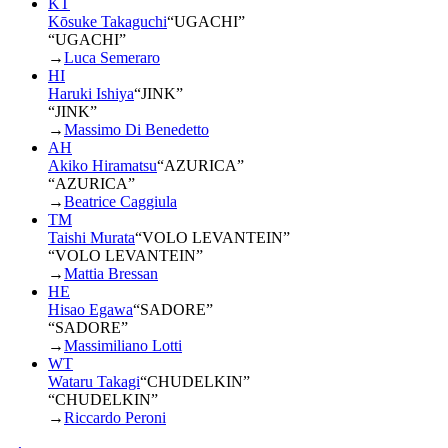
KT
Kōsuke Takaguchi
“
UGACHI
”
“UGACHI”
→
Luca Semeraro
HI
Haruki Ishiya
“
JINK
”
“JINK”
→
Massimo Di Benedetto
AH
Akiko Hiramatsu
“
AZURICA
”
“AZURICA”
→
Beatrice Caggiula
TM
Taishi Murata
“
VOLO LEVANTEIN
”
“VOLO LEVANTEIN”
→
Mattia Bressan
HE
Hisao Egawa
“
SADORE
”
“SADORE”
→
Massimiliano Lotti
WT
Wataru Takagi
“
CHUDELKIN
”
“CHUDELKIN”
→
Riccardo Peroni