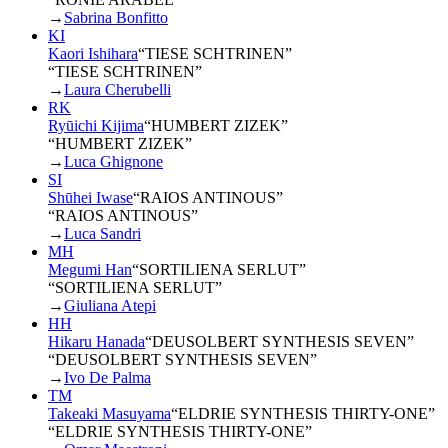
→
Sabrina Bonfitto
KI
Kaori Ishihara
“
TIESE SCHTRINEN
”
“TIESE SCHTRINEN”
→
Laura Cherubelli
RK
Ryūichi Kijima
“
HUMBERT ZIZEK
”
“HUMBERT ZIZEK”
→
Luca Ghignone
SI
Shūhei Iwase
“
RAIOS ANTINOUS
”
“RAIOS ANTINOUS”
→
Luca Sandri
MH
Megumi Han
“
SORTILIENA SERLUT
”
“SORTILIENA SERLUT”
→
Giuliana Atepi
HH
Hikaru Hanada
“
DEUSOLBERT SYNTHESIS SEVEN
”
“DEUSOLBERT SYNTHESIS SEVEN”
→
Ivo De Palma
TM
Takeaki Masuyama
“
ELDRIE SYNTHESIS THIRTY-ONE
”
“ELDRIE SYNTHESIS THIRTY-ONE”