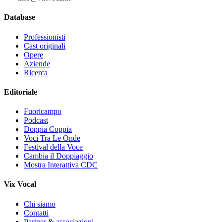
Database
Professionisti
Cast originali
Opere
Aziende
Ricerca
Editoriale
Fuoricampo
Podcast
Doppia Coppia
Voci Tra Le Onde
Festival della Voce
Cambia il Doppiaggio
Mostra Interattiva CDC
Vix Vocal
Chi siamo
Contatti
Partner & associazioni