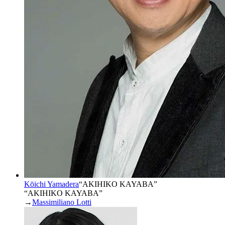
Kōichi Yamadera
“
AKIHIKO KAYABA
”
“AKIHIKO KAYABA”
→
Massimiliano Lotti