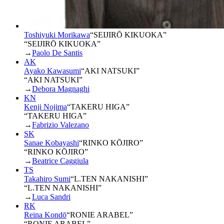
Toshiyuki Morikawa
“
SEIJIRŌ KIKUOKA
”
“SEIJIRŌ KIKUOKA”
→
Paolo De Santis
AK
Ayako Kawasumi
“
AKI NATSUKI
”
“AKI NATSUKI”
→
Debora Magnaghi
KN
Kenji Nojima
“
TAKERU HIGA
”
“TAKERU HIGA”
→
Fabrizio Valezano
SK
Sanae Kobayashi
“
RINKO KŌJIRO
”
“RINKO KŌJIRO”
→
Beatrice Caggiula
TS
Takahiro Sumi
“
L.TEN NAKANISHI
”
“L.TEN NAKANISHI”
→
Luca Sandri
RK
Reina Kondō
“
RONIE ARABEL
”
“RONIE ARABEL”