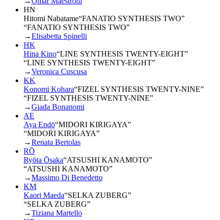
→
Omar Maestroni
HN
Hitomi Nabatame
“
FANATIO SYNTHESIS TWO
”
“FANATIO SYNTHESIS TWO”
→
Elisabetta Spinelli
HK
Hina Kino
“
LINE SYNTHESIS TWENTY-EIGHT
”
“LINE SYNTHESIS TWENTY-EIGHT”
→
Veronica Cuscusa
KK
Konomi Kohara
“
FIZEL SYNTHESIS TWENTY-NINE
”
“FIZEL SYNTHESIS TWENTY-NINE”
→
Giada Bonanomi
AE
Aya Endō
“
MIDORI KIRIGAYA
”
“MIDORI KIRIGAYA”
→
Renata Bertolas
RŌ
Ryōta Ōsaka
“
ATSUSHI KANAMOTO
”
“ATSUSHI KANAMOTO”
→
Massimo Di Benedetto
KM
Kaori Maeda
“
SELKA ZUBERG
”
“SELKA ZUBERG”
→
Tiziana Martello