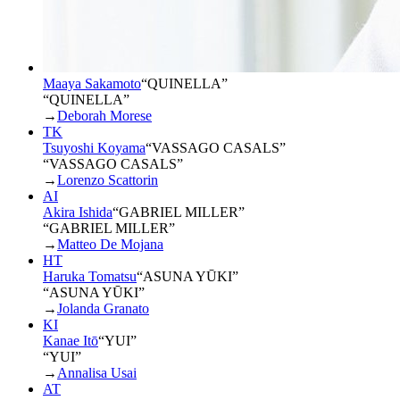
Maaya Sakamoto
“
QUINELLA
”
“QUINELLA”
→
Deborah Morese
TK
Tsuyoshi Koyama
“
VASSAGO CASALS
”
“VASSAGO CASALS”
→
Lorenzo Scattorin
AI
Akira Ishida
“
GABRIEL MILLER
”
“GABRIEL MILLER”
→
Matteo De Mojana
HT
Haruka Tomatsu
“
ASUNA YŪKI
”
“ASUNA YŪKI”
→
Jolanda Granato
KI
Kanae Itō
“
YUI
”
“YUI”
→
Annalisa Usai
AT