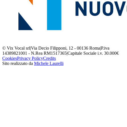
© Vix Vocal srl
|
Via Decio Filipponi, 12 - 00136 Roma
|
P.iva
14389821001 - N.Rea RM1517365
|
Capitale Sociale i.v. 30.000€
Cookies
Privacy Policy
Credits
Sito realizzato da
Michele Laurelli