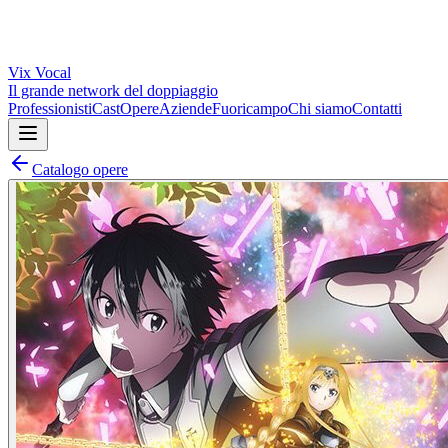
Vix
Vocal
Il grande network del doppiaggio
Professionisti
Cast
Opere
Aziende
Fuoricampo
Chi siamo
Contatti
Catalogo opere