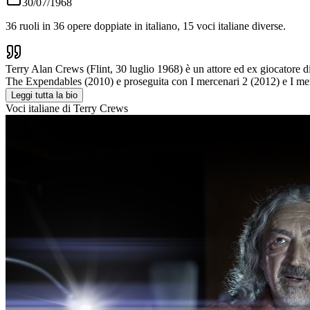
30/07/1968
36
ruoli in
36
opere doppiate in italiano,
15
voci italiane diverse.
Terry Alan Crews (Flint, 30 luglio 1968) è un attore ed ex giocatore di
The Expendables (2010) e proseguita con I mercenari 2 (2012) e I mer
Leggi tutta la bio
Voci italiane di
Terry Crews