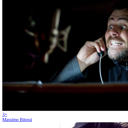
3
×
Massimo Bitossi