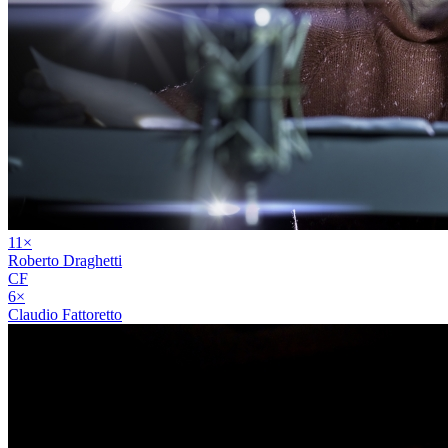
11
×
Roberto Draghetti
CF
6
×
Claudio Fattoretto