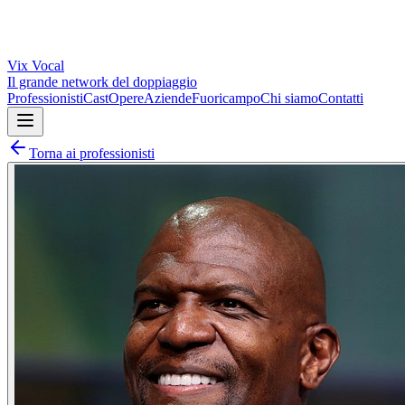
Vix
Vocal
Il grande network del doppiaggio
Professionisti
Cast
Opere
Aziende
Fuoricampo
Chi siamo
Contatti
Torna ai professionisti