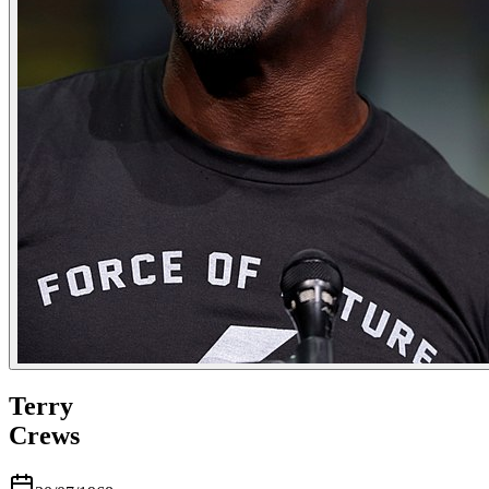
Terry
Crews