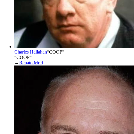
Charles Hallahan
“
COOP
”
“COOP”
→
Renato Mori