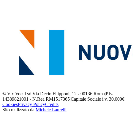
© Vix Vocal srl
|
Via Decio Filipponi, 12 - 00136 Roma
|
P.iva
14389821001 - N.Rea RM1517365
|
Capitale Sociale i.v. 30.000€
Cookies
Privacy Policy
Credits
Sito realizzato da
Michele Laurelli