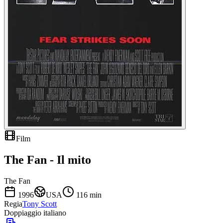
Film
The Fan - Il mito
The Fan
1996
USA
116
min
Regia
Tony Scott
Doppiaggio italiano