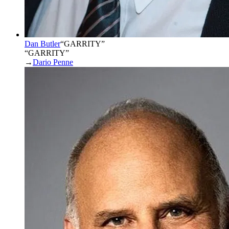
Dan Butler
“
GARRITY
”
“GARRITY”
→
Dario Penne