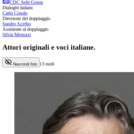
CDC Sefit Group
Dialoghi italiani
Carlo Cosolo
Direzione del doppiaggio
Sandro Acerbo
Assistente al doppiaggio
Silvia Menozzi
Attori originali e
voci italiane
.
13
ruoli
Nascondi foto