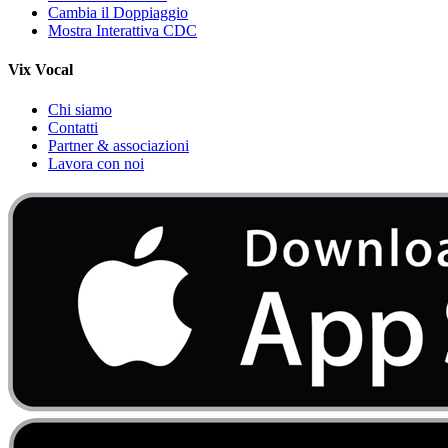
Cambia il Doppiaggio
Mostra Interattiva CDC
Vix Vocal
Chi siamo
Contatti
Partner & associazioni
Lavora con noi