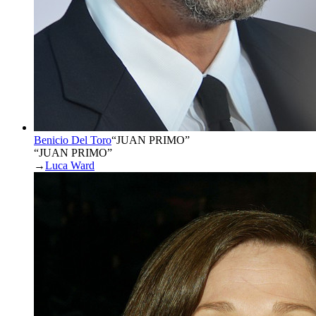
Benicio Del Toro
“
JUAN PRIMO
”
“JUAN PRIMO”
→
Luca Ward