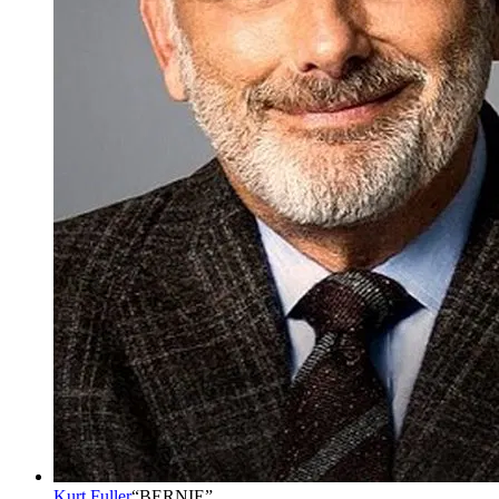
Kurt Fuller
“
BERNIE
”