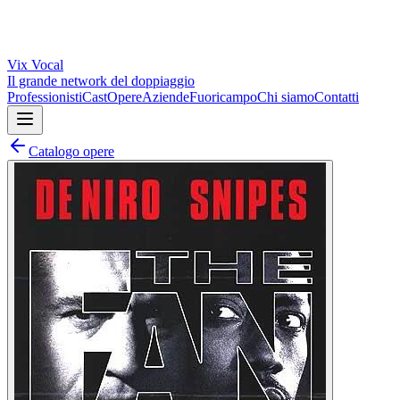
Vix
Vocal
Il grande network del doppiaggio
Professionisti
Cast
Opere
Aziende
Fuoricampo
Chi siamo
Contatti
Catalogo opere