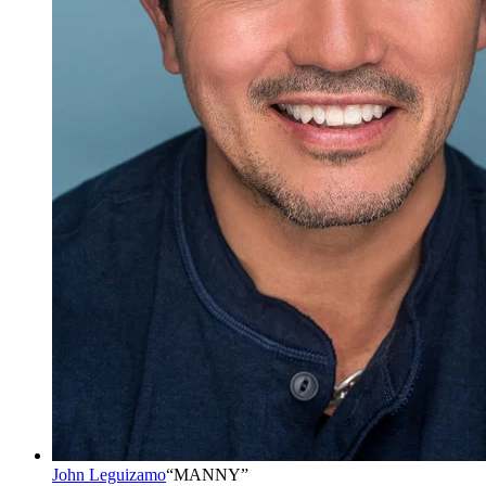
John Leguizamo
“
MANNY
”