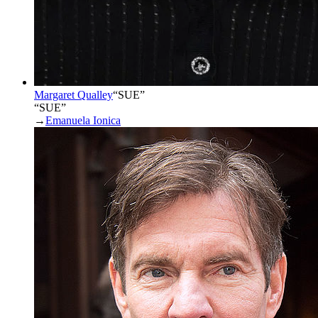
Margaret Qualley
“
SUE
”
“SUE”
→
Emanuela Ionica