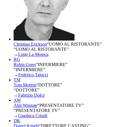
Christian Erickson
“
UOMO AL RISTORANTE
”
“UOMO AL RISTORANTE”
→
Luigi La Monica
RG
Robin Greer
“
INFERMIERE
”
“INFERMIERE”
→
Federico Talocci
TM
Tom Morton
“
DOTTORE
”
“DOTTORE”
→
Fabrizio Dolce
AW
Akil Wingate
“
PRESENTATORE TV
”
“PRESENTATORE TV”
→
Gianluca Crisafi
DK
Daniel Knight
“
DIRETTORE CASTING
”