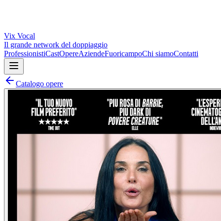
Vix
Vocal
Il grande network del doppiaggio
Professionisti
Cast
Opere
Aziende
Fuoricampo
Chi siamo
Contatti
Catalogo opere