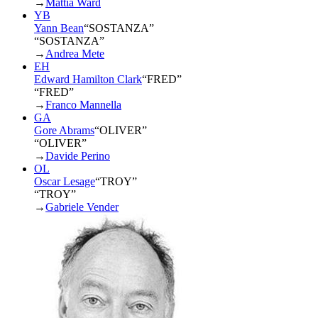
→
Mattia Ward
YB
Yann Bean
“
SOSTANZA
”
“SOSTANZA”
→
Andrea Mete
EH
Edward Hamilton Clark
“
FRED
”
“FRED”
→
Franco Mannella
GA
Gore Abrams
“
OLIVER
”
“OLIVER”
→
Davide Perino
OL
Oscar Lesage
“
TROY
”
“TROY”
→
Gabriele Vender