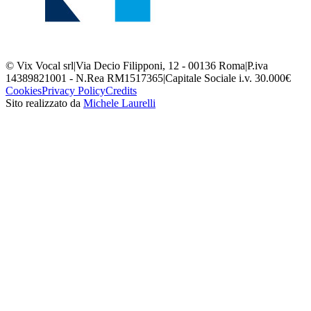
© Vix Vocal srl
|
Via Decio Filipponi, 12 - 00136 Roma
|
P.iva
14389821001 - N.Rea RM1517365
|
Capitale Sociale i.v. 30.000€
Cookies
Privacy Policy
Credits
Sito realizzato da
Michele Laurelli