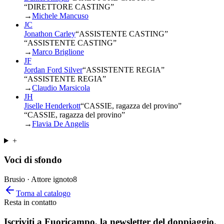
“DIRETTORE CASTING”
→
Michele Mancuso
JC
Jonathon Carley
“
ASSISTENTE CASTING
”
“ASSISTENTE CASTING”
→
Marco Briglione
JF
Jordan Ford Silver
“
ASSISTENTE REGIA
”
“ASSISTENTE REGIA”
→
Claudio Marsicola
JH
Jiselle Henderkott
“
CASSIE, ragazza del provino
”
“CASSIE, ragazza del provino”
→
Flavia De Angelis
+
Voci di sfondo
Brusio · Attore ignoto
8
Torna al catalogo
Resta in contatto
Iscriviti a
Fuoricampo
, la newsletter del doppiaggio.