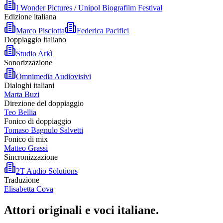
I Wonder Pictures / Unipol Biografilm Festival
Edizione italiana
Marco Pisciotta
Federica Pacifici
Doppiaggio italiano
Studio Arkì
Sonorizzazione
Omnimedia Audiovisivi
Dialoghi italiani
Marta Buzi
Direzione del doppiaggio
Teo Bellia
Fonico di doppiaggio
Tomaso Bagnulo Salvetti
Fonico di mix
Matteo Grassi
Sincronizzazione
2T Audio Solutions
Traduzione
Elisabetta Cova
Attori originali e
voci italiane
.