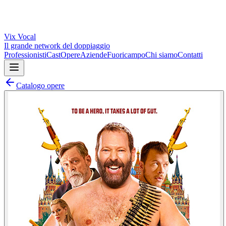
Vix
Vocal
Il grande network del doppiaggio
Professionisti
Cast
Opere
Aziende
Fuoricampo
Chi siamo
Contatti
Catalogo opere