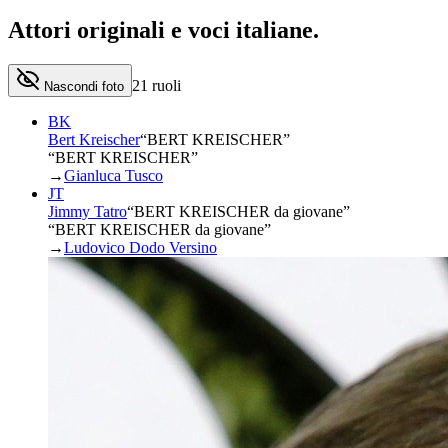
Attori originali e
voci italiane
.
21
ruoli
Nascondi foto
BK
Bert Kreischer
“
BERT KREISCHER
”
“BERT KREISCHER”
→
Gianluca Tusco
JT
Jimmy Tatro
“
BERT KREISCHER da giovane
”
“BERT KREISCHER da giovane”
→
Ludovico Dodo Versino