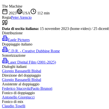
The Machine
2023
USA
112
min
Regia
Peter Atencio
Data di uscita italiana:
15 novembre 2023 (home-video) / 25 dicem
Distribuzione
Eagle Pictures
Doppiaggio italiano
C.D.R. - Creative Dubbing Rome
Sonorizzazione
Laser Digital Film (2001-2025)
Dialoghi italiani
Giorgio Bassanelli Bisbal
Direzione del doppiaggio
Giorgio Bassanelli Bisbal
Assistente al doppiaggio
Federico Stucovitz
Paolo Brunori
Fonico di doppiaggio
Antonello Giorgiucci
Fonico di mix
Claudio Toselli