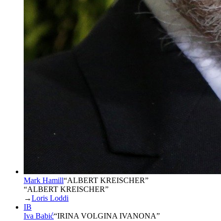
Mark Hamill
“
ALBERT KREISCHER
”
“ALBERT KREISCHER”
→
Loris Loddi
IB
Iva Babić
“
IRINA VOLGINA IVANONA
”