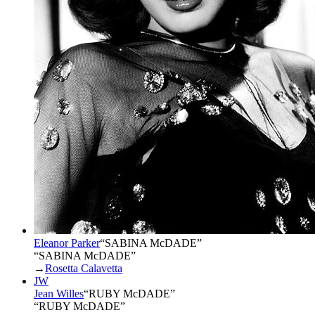
Eleanor Parker
“
SABINA McDADE
”
“SABINA McDADE”
→
Rosetta Calavetta
JW
Jean Willes
“
RUBY McDADE
”
“RUBY McDADE”