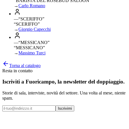
“BARISTA DEL ROSEBUD SALOON”
→
Carlo Romano
—
“
SCERIFFO
”
“SCERIFFO”
→
Giorgio Capecchi
—
“
MESSICANO
”
“MESSICANO”
→
Massimo Turci
Torna al catalogo
Resta in contatto
Iscriviti a
Fuoricampo
, la newsletter del doppiaggio.
Storie di sala, interviste, novità del settore. Una volta al mese, niente
spam.
Iscrivimi