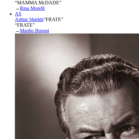
“MAMMA McDADE”
→
Rina Morelli
AS
Arthur Shields
“
FRATE
”
“FRATE”
→
Manlio Busoni