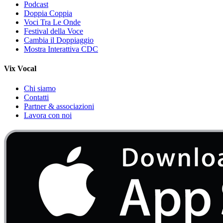
Podcast
Doppia Coppia
Voci Tra Le Onde
Festival della Voce
Cambia il Doppiaggio
Mostra Interattiva CDC
Vix Vocal
Chi siamo
Contatti
Partner & associazioni
Lavora con noi