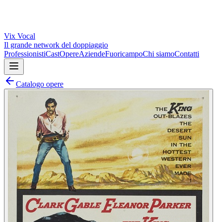
Vix
Vocal
Il grande network del doppiaggio
Professionisti
Cast
Opere
Aziende
Fuoricampo
Chi siamo
Contatti
Catalogo opere