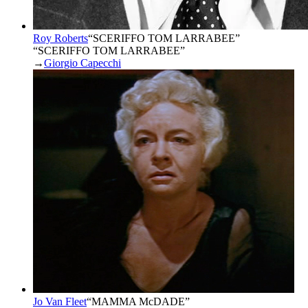
Roy Roberts
“
SCERIFFO TOM LARRABEE
”
“SCERIFFO TOM LARRABEE”
→
Giorgio Capecchi
Jo Van Fleet
“
MAMMA McDADE
”