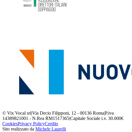
© Vix Vocal srl
|
Via Decio Filipponi, 12 - 00136 Roma
|
P.iva
14389821001 - N.Rea RM1517365
|
Capitale Sociale i.v. 30.000€
Cookies
Privacy Policy
Credits
Sito realizzato da
Michele Laurelli