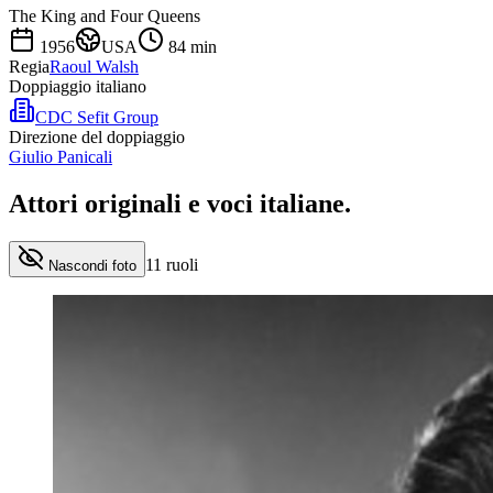
The King and Four Queens
1956
USA
84
min
Regia
Raoul Walsh
Doppiaggio italiano
CDC Sefit Group
Direzione del doppiaggio
Giulio Panicali
Attori originali e
voci italiane
.
11
ruoli
Nascondi foto