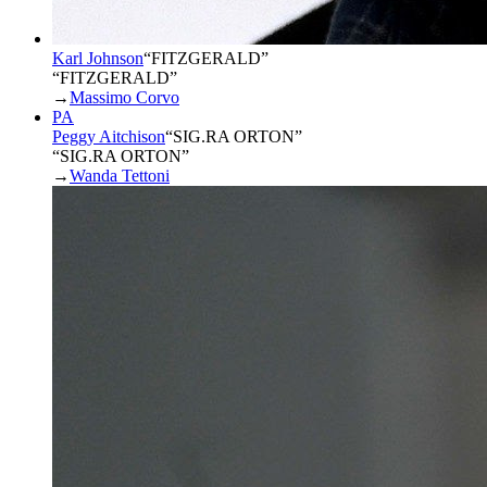
Karl Johnson
“
FITZGERALD
”
“FITZGERALD”
→
Massimo Corvo
PA
Peggy Aitchison
“
SIG.RA ORTON
”
“SIG.RA ORTON”
→
Wanda Tettoni