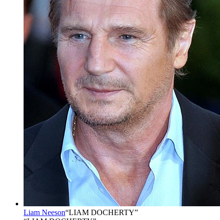
Liam Neeson
“
LIAM DOCHERTY
”