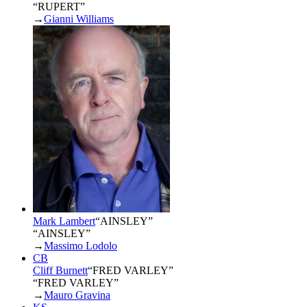
“RUPERT”
→
Gianni Williams
Mark Lambert
“
AINSLEY
”
“AINSLEY”
→
Massimo Lodolo
CB
Cliff Burnett
“
FRED VARLEY
”
“FRED VARLEY”
→
Mauro Gravina