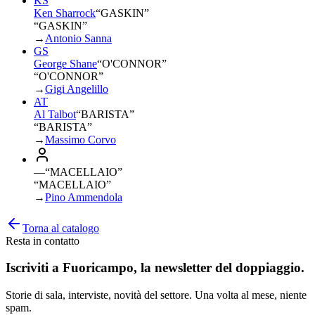
KS
Ken Sharrock
“
GASKIN
”
“GASKIN”
→
Antonio Sanna
GS
George Shane
“
O'CONNOR
”
“O'CONNOR”
→
Gigi Angelillo
AT
Al Talbot
“
BARISTA
”
“BARISTA”
→
Massimo Corvo
—
“
MACELLAIO
”
“MACELLAIO”
→
Pino Ammendola
Torna al catalogo
Resta in contatto
Iscriviti a
Fuoricampo
, la newsletter del doppiaggio.
Storie di sala, interviste, novità del settore. Una volta al mese, niente
spam.