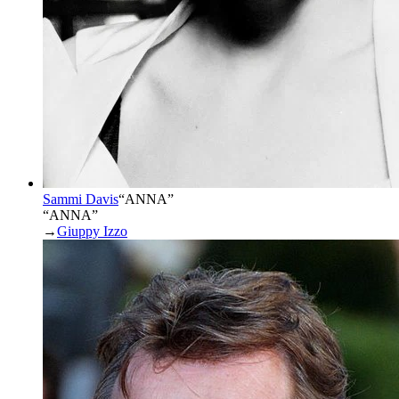
Sammi Davis
“
ANNA
”
“ANNA”
→
Giuppy Izzo