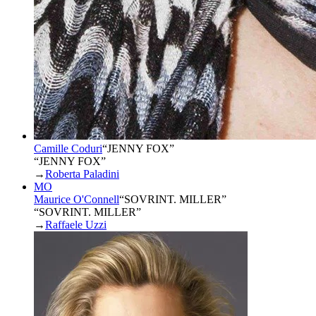
Camille Coduri
“
JENNY FOX
”
“JENNY FOX”
→
Roberta Paladini
MO
Maurice O'Connell
“
SOVRINT. MILLER
”
“SOVRINT. MILLER”
→
Raffaele Uzzi