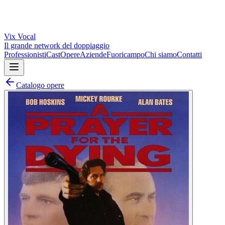
Vix
Vocal
Il grande network del doppiaggio
Professionisti
Cast
Opere
Aziende
Fuoricampo
Chi siamo
Contatti
Catalogo opere