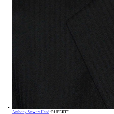
Anthony Stewart Head
“
RUPERT
”