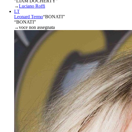
“LIAM DOCHERTY”
→
Luciano Roffi
LT
Leonard Termo
“
BONATI
”
“BONATI”
→
voce non assegnata