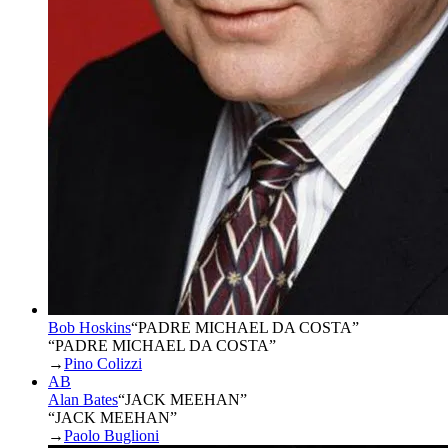
Bob Hoskins
“
PADRE MICHAEL DA COSTA
”
“PADRE MICHAEL DA COSTA”
→
Pino Colizzi
AB
Alan Bates
“
JACK MEEHAN
”
“JACK MEEHAN”
→
Paolo Buglioni