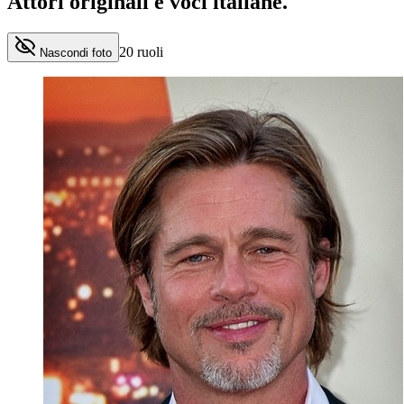
Attori originali e
voci italiane
.
20
ruoli
Nascondi foto