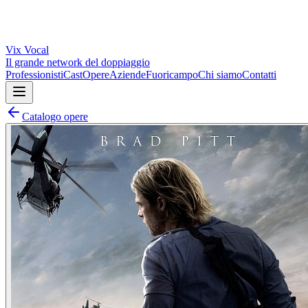
Vix
Vocal
Il grande network del doppiaggio
Professionisti
Cast
Opere
Aziende
Fuoricampo
Chi siamo
Contatti
Catalogo opere