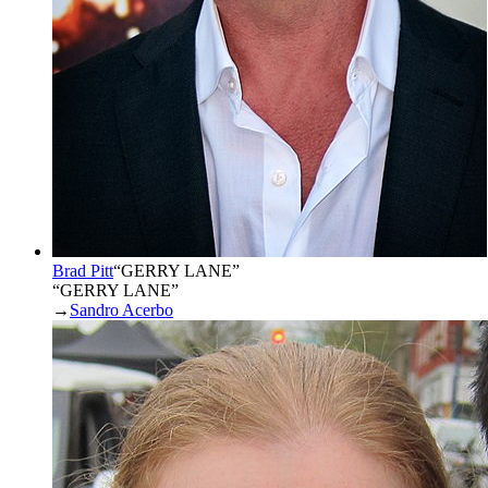
Brad Pitt
“
GERRY LANE
”
“GERRY LANE”
→
Sandro Acerbo