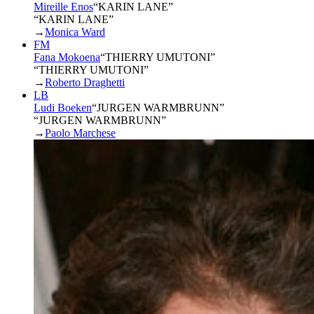
Mireille Enos
“
KARIN LANE
”
“KARIN LANE”
→
Monica Ward
FM
Fana Mokoena
“
THIERRY UMUTONI
”
“THIERRY UMUTONI”
→
Roberto Draghetti
LB
Ludi Boeken
“
JURGEN WARMBRUNN
”
“JURGEN WARMBRUNN”
→
Paolo Marchese