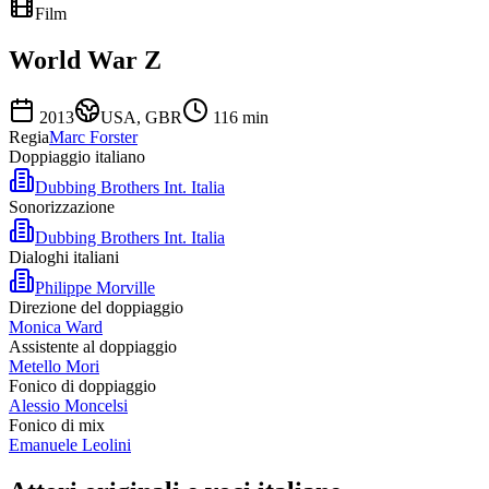
Film
World War Z
2013
USA, GBR
116
min
Regia
Marc Forster
Doppiaggio italiano
Dubbing Brothers Int. Italia
Sonorizzazione
Dubbing Brothers Int. Italia
Dialoghi italiani
Philippe Morville
Direzione del doppiaggio
Monica Ward
Assistente al doppiaggio
Metello Mori
Fonico di doppiaggio
Alessio Moncelsi
Fonico di mix
Emanuele Leolini