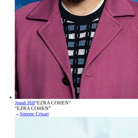
Jonah Hill
“
EZRA COHEN
”
“EZRA COHEN”
→
Simone Crisari