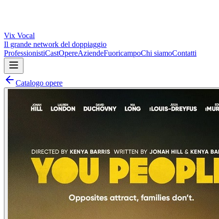
Vix
Vocal
Il grande network del doppiaggio
Professionisti
Cast
Opere
Aziende
Fuoricampo
Chi siamo
Contatti
Catalogo opere