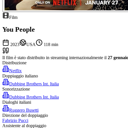
Film
You People
2023
USA
118
min
Il film è stato distribuito in streaming internazionalmente il
27 gennaio
Distribuzione
Netflix
Doppiaggio italiano
Dubbing Brothers Int. Italia
Sonorizzazione
Dubbing Brothers Int. Italia
Dialoghi italiani
Ruggero Busetti
Direzione del doppiaggio
Fabrizio Pucci
Assistente al doppiaggio