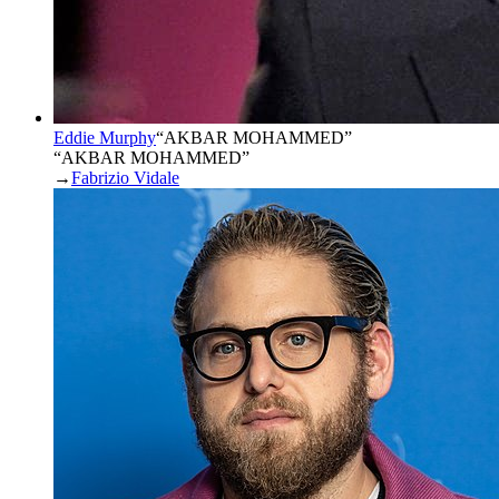
Eddie Murphy
“
AKBAR MOHAMMED
”
“AKBAR MOHAMMED”
→
Fabrizio Vidale