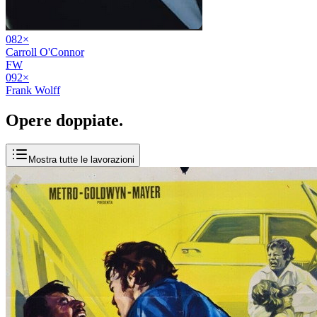
08
2
×
Carroll O'Connor
FW
09
2
×
Frank Wolff
Opere
doppiate
.
Mostra tutte le lavorazioni