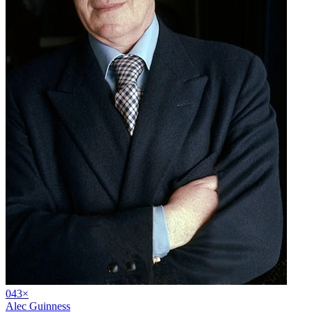
04
3
×
Alec Guinness