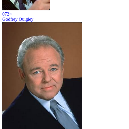
07
2
×
Godfrey Quigley