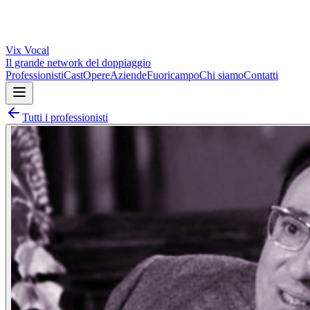
Vix
Vocal
Il grande network del doppiaggio
Professionisti
Cast
Opere
Aziende
Fuoricampo
Chi siamo
Contatti
Tutti i professionisti