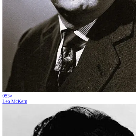
05
3
×
Leo McKern