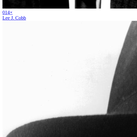
01
4
×
Lee J. Cobb