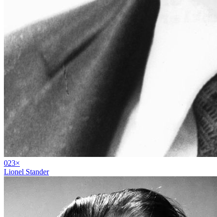
02
3
×
Lionel Stander