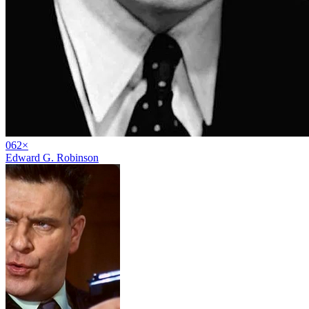
06
2
×
Edward G. Robinson