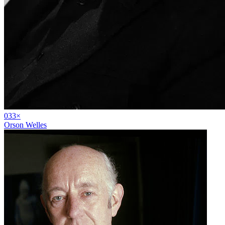
03
3
×
Orson Welles