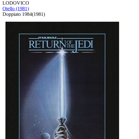
LODOVICO
Otello (1981)
Doppiato
1984
(
1981
)