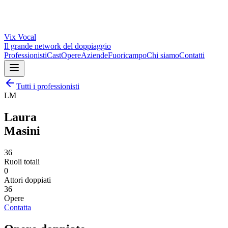
Vix
Vocal
Il grande network del doppiaggio
Professionisti
Cast
Opere
Aziende
Fuoricampo
Chi siamo
Contatti
Tutti i professionisti
LM
Laura
Masini
36
Ruoli totali
0
Attori doppiati
36
Opere
Contatta