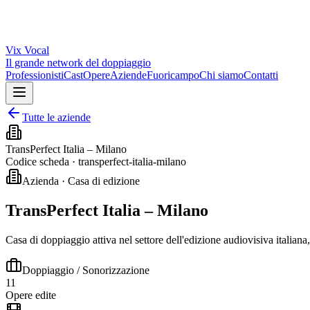
Vix
Vocal
Il grande network del doppiaggio
Professionisti
Cast
Opere
Aziende
Fuoricampo
Chi siamo
Contatti
Tutte le aziende
TransPerfect Italia – Milano
Codice scheda ·
transperfect-italia-milano
Azienda · Casa di edizione
TransPerfect Italia – Milano
Casa di doppiaggio attiva nel settore dell'edizione audiovisiva italiana
Doppiaggio / Sonorizzazione
11
Opere edite