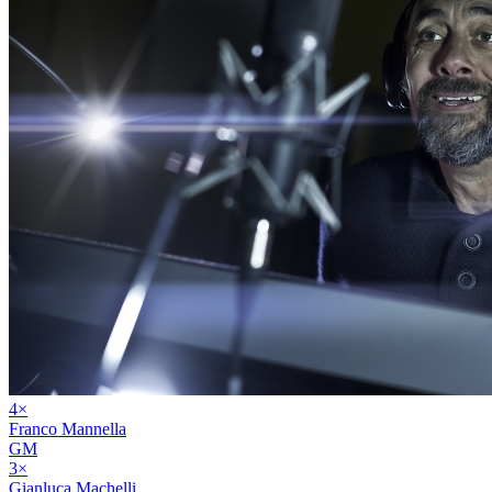
4
×
Franco Mannella
GM
3
×
Gianluca Machelli