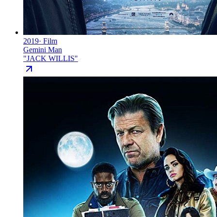
2019
·
Film
Gemini Man
"
JACK WILLIS
"