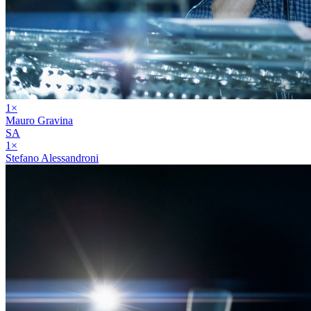
1
×
Mauro Gravina
SA
1
×
Stefano Alessandroni