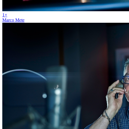
1
×
Marco Mete