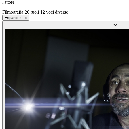
l'attore.
Filmografia
·
20
ruoli
·
12
voci diverse
Espandi tutte