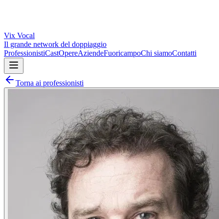
Vix
Vocal
Il grande network del doppiaggio
Professionisti
Cast
Opere
Aziende
Fuoricampo
Chi siamo
Contatti
Torna ai professionisti