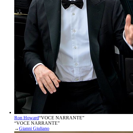
Ron Howard
“
VOCE NARRANTE
”
“VOCE NARRANTE”
→
Gianni Giuliano