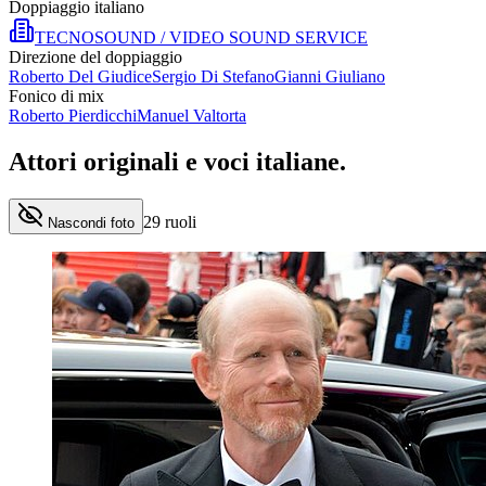
Doppiaggio italiano
TECNOSOUND / VIDEO SOUND SERVICE
Direzione del doppiaggio
Roberto Del Giudice
Sergio Di Stefano
Gianni Giuliano
Fonico di mix
Roberto Pierdicchi
Manuel Valtorta
Attori originali e
voci italiane
.
29
ruoli
Nascondi foto