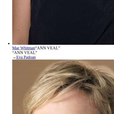
Mae Whitman
“
ANN VEAL
”
“ANN VEAL”
→
Eva Padoan