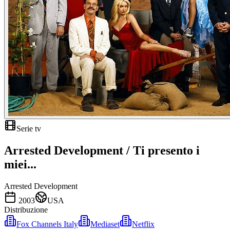
Serie tv
Arrested Development / Ti presento i
miei...
Arrested Development
2003
USA
Distribuzione
Fox Channels Italy
Mediaset
Netflix