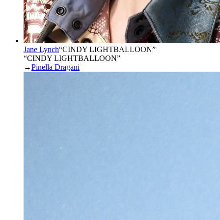
Jane Lynch
“
CINDY LIGHTBALLOON
”
“CINDY LIGHTBALLOON”
→
Pinella Dragani