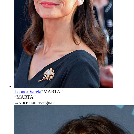
Leonor Varela
“
MARTA
”
“MARTA”
→
voce non assegnata