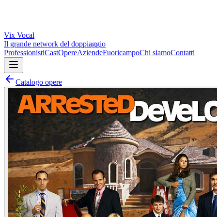
Vix
Vocal
Il grande network del doppiaggio
Professionisti
Cast
Opere
Aziende
Fuoricampo
Chi siamo
Contatti
Catalogo opere