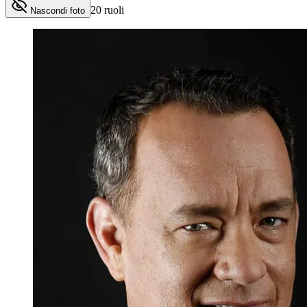
20
ruoli
Nascondi foto