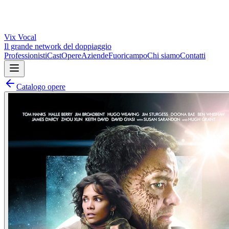
Vix
Vocal
Il grande network del doppiaggio
Professionisti
Cast
Opere
Aziende
Fuoricampo
Chi siamo
Contatti
Catalogo opere