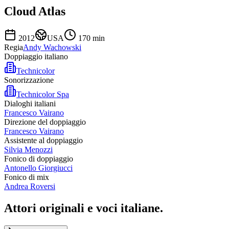
Cloud Atlas
2012
USA
170
min
Regia
Andy Wachowski
Doppiaggio italiano
Technicolor
Sonorizzazione
Technicolor Spa
Dialoghi italiani
Francesco Vairano
Direzione del doppiaggio
Francesco Vairano
Assistente al doppiaggio
Silvia Menozzi
Fonico di doppiaggio
Antonello Giorgiucci
Fonico di mix
Andrea Roversi
Attori originali e
voci italiane
.