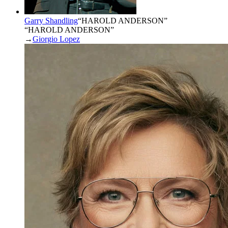
Garry Shandling
“
HAROLD ANDERSON
”
“HAROLD ANDERSON”
→
Giorgio Lopez