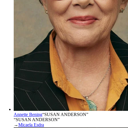
Annette Bening
“
SUSAN ANDERSON
”
“SUSAN ANDERSON”
→
Micaela Esdra