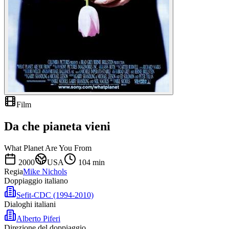
Film
Da che pianeta vieni
What Planet Are You From
2000
USA
104
min
Regia
Mike Nichols
Doppiaggio italiano
Sefit-CDC (1994-2010)
Dialoghi italiani
Alberto Piferi
Direzione del doppiaggio