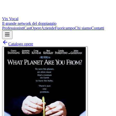
Vix
Vocal
Il grande network del doppiaggio
Professionisti
Cast
Opere
Aziende
Fuoricampo
Chi siamo
Contatti
Catalogo opere