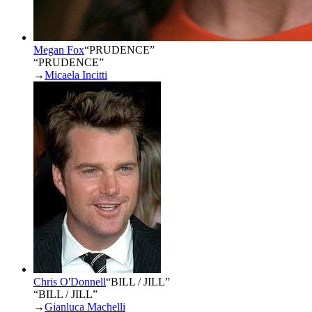
Megan Fox
“
PRUDENCE
”
“PRUDENCE”
→
Micaela Incitti
Chris O'Donnell
“
BILL / JILL
”
“BILL / JILL”
→
Gianluca Machelli