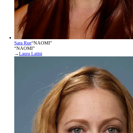
Sara Rue
“
NAOMI
”
“NAOMI”
→
Laura Latini