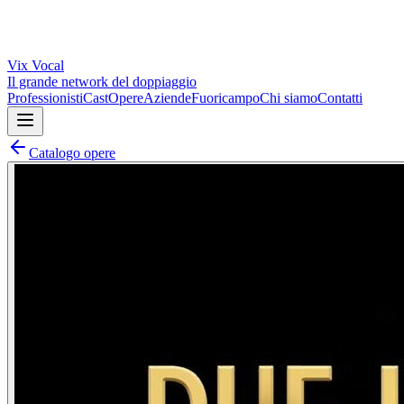
Vix
Vocal
Il grande network del doppiaggio
Professionisti
Cast
Opere
Aziende
Fuoricampo
Chi siamo
Contatti
Catalogo opere