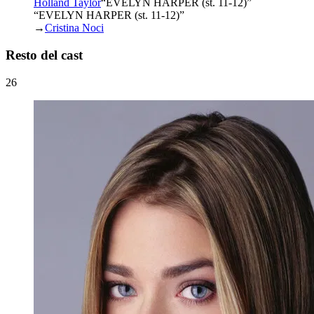
Holland Taylor
“
EVELYN HARPER (st. 11-12)
”
“EVELYN HARPER (st. 11-12)”
→
Cristina Noci
Resto del cast
26