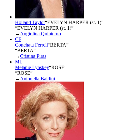
Holland Taylor
“
EVELYN HARPER (st. 1)
”
“EVELYN HARPER (st. 1)”
→
Angiolina Quinterno
CF
Conchata Ferrell
“
BERTA
”
“BERTA”
→
Cristina Piras
ML
Melanie Lynskey
“
ROSE
”
“ROSE”
→
Antonella Baldini