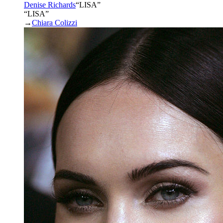
Denise Richards
“
LISA
”
“LISA”
→
Chiara Colizzi