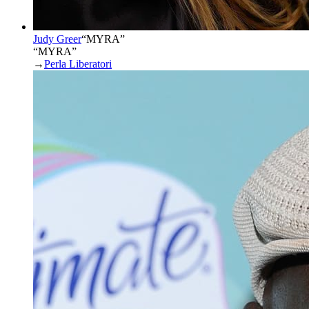
Judy Greer
“
MYRA
”
“MYRA”
→
Perla Liberatori