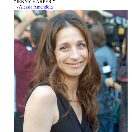
“JENNY HARPER ”
→
Alessia Amendola