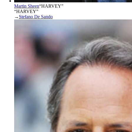
Martin Sheen
“
HARVEY
”
“HARVEY”
→
Stefano De Sando