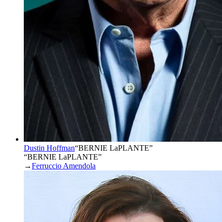
Dustin Hoffman
“
BERNIE LaPLANTE
”
“BERNIE LaPLANTE”
→
Ferruccio Amendola