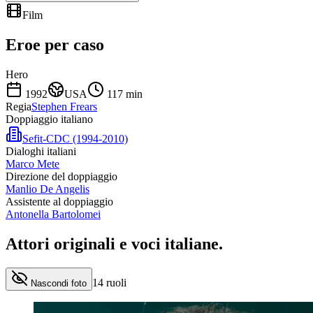
Film
Eroe per caso
Hero
1992
USA
117
min
Regia
Stephen Frears
Doppiaggio italiano
Sefit-CDC (1994-2010)
Dialoghi italiani
Marco Mete
Direzione del doppiaggio
Manlio De Angelis
Assistente al doppiaggio
Antonella Bartolomei
Attori originali e
voci italiane
.
14
ruoli
Nascondi foto