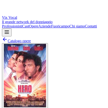
Vix
Vocal
Il grande network del doppiaggio
Professionisti
Cast
Opere
Aziende
Fuoricampo
Chi siamo
Contatti
Catalogo opere