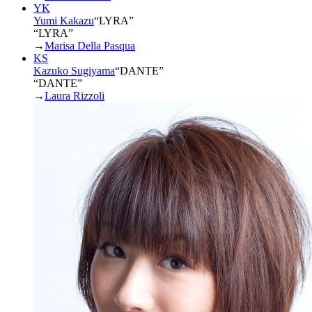
YK
Yumi Kakazu
“
LYRA
”
“LYRA”
→
Marisa Della Pasqua
KS
Kazuko Sugiyama
“
DANTE
”
“DANTE”
→
Laura Rizzoli