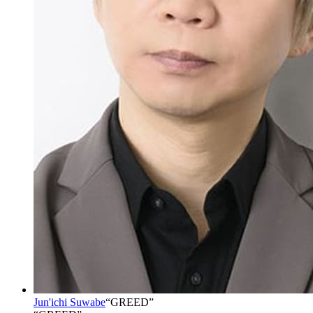
Jun'ichi Suwabe
“
GREED
”