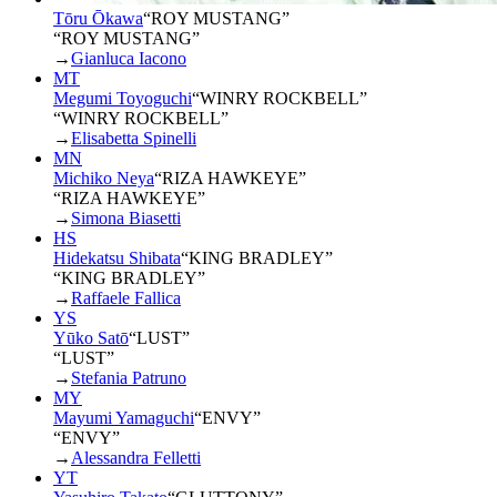
Tōru Ōkawa
“
ROY MUSTANG
”
“ROY MUSTANG”
→
Gianluca Iacono
MT
Megumi Toyoguchi
“
WINRY ROCKBELL
”
“WINRY ROCKBELL”
→
Elisabetta Spinelli
MN
Michiko Neya
“
RIZA HAWKEYE
”
“RIZA HAWKEYE”
→
Simona Biasetti
HS
Hidekatsu Shibata
“
KING BRADLEY
”
“KING BRADLEY”
→
Raffaele Fallica
YS
Yūko Satō
“
LUST
”
“LUST”
→
Stefania Patruno
MY
Mayumi Yamaguchi
“
ENVY
”
“ENVY”
→
Alessandra Felletti
YT