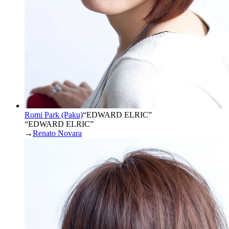
Romi Park (Paku)
“
EDWARD ELRIC
”
“EDWARD ELRIC”
→
Renato Novara