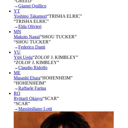
“GREED”
→
Gianni Quillico
YT
Yoshino Takamori
“
TRISHA ELRIC
”
“TRISHA ELRIC”
→
Elda Olivieri
MN
Makoto Nagai
“
SHOU TUCKER
”
“SHOU TUCKER”
→
Federico Danti
YU
Yūji Ueda
“
ZOLOF J. KIMBLEY
”
“ZOLOF J. KIMBLEY”
→
Claudio Ridolfo
ME
Masashi Ebara
“
HOHENHEIM
”
“HOHENHEIM”
→
Raffaele Farina
RO
Ryōtarō Okiayu
“
SCAR
”
“SCAR”
→
Massimiliano Lotti