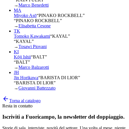
→
Marco Benedetti
MA
Miyoko Asō
“
PINAKO ROCKBELL
”
“PINAKO ROCKBELL”
→
Elisabetta Cesone
TK
Tomoko Kawakami
“
KAYAL
”
“KAYAL”
→
Tosawi Piovani
KI
Kōji Ishii
“
BALT
”
“BALT”
→
Marco Balzarotti
JH
Jin Horikawa
“
BARISTA DI LIOR
”
“BARISTA DI LIOR”
→
Giovanni Battezzato
Torna al catalogo
Resta in contatto
Iscriviti a
Fuoricampo
, la newsletter del doppiaggio.
Storie di sala, interviste, novità del settore. Una volta al mese, niente