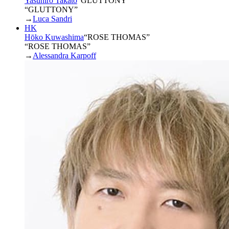
Yasuhiro Takato
“
GLUTTONY
”
“GLUTTONY”
→
Luca Sandri
HK
Hōko Kuwashima
“
ROSE THOMAS
”
“ROSE THOMAS”
→
Alessandra Karpoff