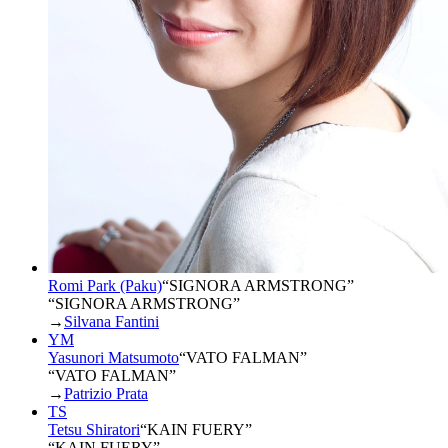
Romi Park (Paku)
“
SIGNORA ARMSTRONG
”
“SIGNORA ARMSTRONG”
→
Silvana Fantini
YM
Yasunori Matsumoto
“
VATO FALMAN
”
“VATO FALMAN”
→
Patrizio Prata
TS
Tetsu Shiratori
“
KAIN FUERY
”
“KAIN FUERY”