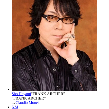
Shō Hayami
“
FRANK ARCHER
”
“FRANK ARCHER”
→
Claudio Moneta
NM