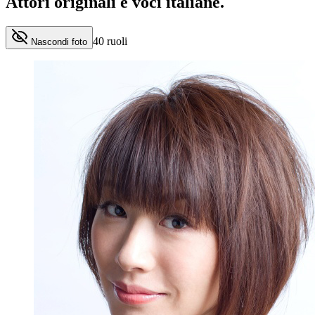
Attori originali e
voci italiane
.
40
ruoli
Nascondi foto