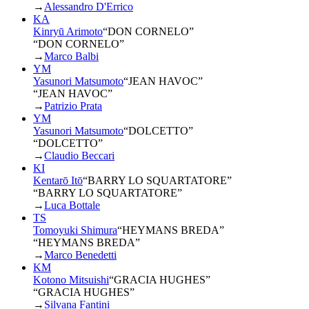
→
Alessandro D'Errico
KA
Kinryū Arimoto
“
DON CORNELO
”
“DON CORNELO”
→
Marco Balbi
YM
Yasunori Matsumoto
“
JEAN HAVOC
”
“JEAN HAVOC”
→
Patrizio Prata
YM
Yasunori Matsumoto
“
DOLCETTO
”
“DOLCETTO”
→
Claudio Beccari
KI
Kentarō Itō
“
BARRY LO SQUARTATORE
”
“BARRY LO SQUARTATORE”
→
Luca Bottale
TS
Tomoyuki Shimura
“
HEYMANS BREDA
”
“HEYMANS BREDA”
→
Marco Benedetti
KM
Kotono Mitsuishi
“
GRACIA HUGHES
”
“GRACIA HUGHES”
→
Silvana Fantini