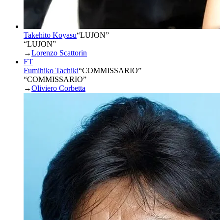
Takehito Koyasu
“
LUJON
”
“LUJON”
→
Lorenzo Scattorin
FT
Fumihiko Tachiki
“
COMMISSARIO
”
“COMMISSARIO”
→
Oliviero Corbetta