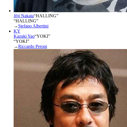
Jōji Nakata
“
HALLING
”
“HALLING”
→
Stefano Albertini
KY
Kazuki Yao
“
YOKI
”
“YOKI”
→
Riccardo Peroni