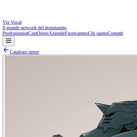
Vix
Vocal
Il grande network del doppiaggio
Professionisti
Cast
Opere
Aziende
Fuoricampo
Chi siamo
Contatti
Catalogo opere