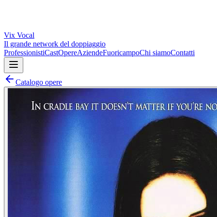
Vix
Vocal
Il grande network del doppiaggio
Professionisti
Cast
Opere
Aziende
Fuoricampo
Chi siamo
Contatti
Catalogo opere