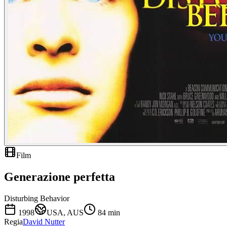
Film
Generazione perfetta
Disturbing Behavior
1998
USA, AUS
84
min
Regia
David Nutter