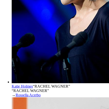
Katie Holmes
“
RACHEL WAGNER
”
“RACHEL WAGNER”
→
Rossella Acerbo