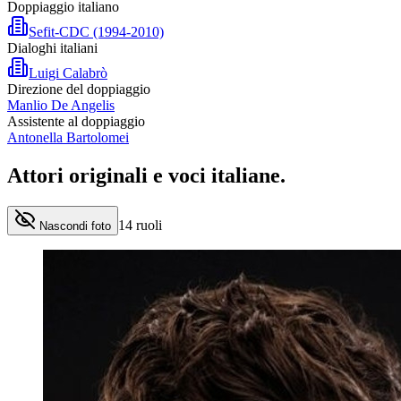
Doppiaggio italiano
Sefit-CDC (1994-2010)
Dialoghi italiani
Luigi Calabrò
Direzione del doppiaggio
Manlio De Angelis
Assistente al doppiaggio
Antonella Bartolomei
Attori originali e
voci italiane
.
14
ruoli
Nascondi foto