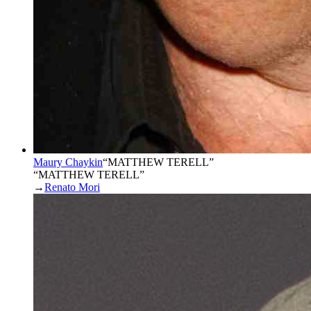
Maury Chaykin
“
MATTHEW TERELL
”
“MATTHEW TERELL”
→
Renato Mori