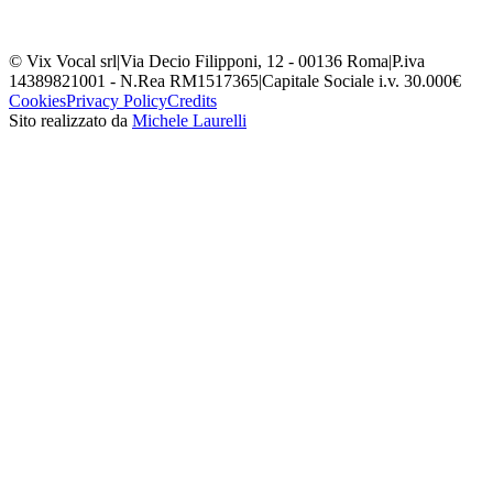
© Vix Vocal srl
|
Via Decio Filipponi, 12 - 00136 Roma
|
P.iva
14389821001 - N.Rea RM1517365
|
Capitale Sociale i.v. 30.000€
Cookies
Privacy Policy
Credits
Sito realizzato da
Michele Laurelli