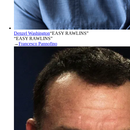
Denzel Washington
“
EASY RAWLINS
”
“EASY RAWLINS”
→
Francesco Pannofino