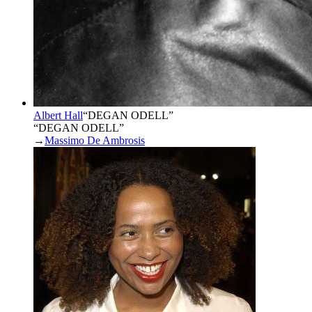
Albert Hall
“
DEGAN ODELL
”
“DEGAN ODELL”
→
Massimo De Ambrosis