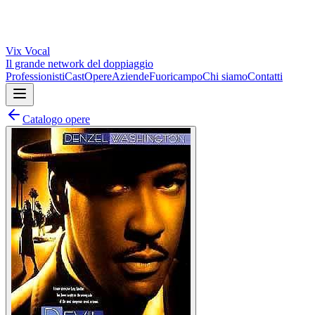
Vix
Vocal
Il grande network del doppiaggio
Professionisti
Cast
Opere
Aziende
Fuoricampo
Chi siamo
Contatti
Catalogo opere