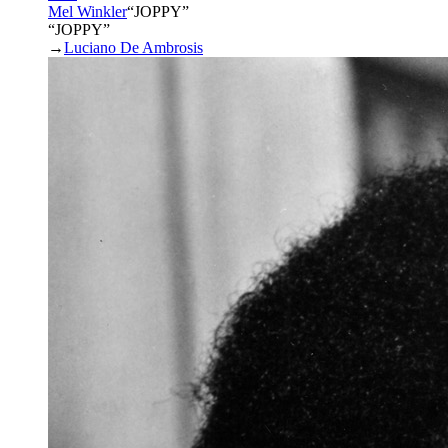
Mel Winkler
“
JOPPY
”
“JOPPY”
→
Luciano De Ambrosis