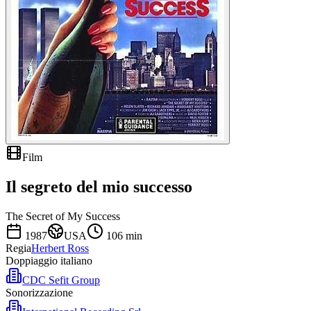
Film
Il segreto del mio successo
The Secret of My Success
1987
USA
106
min
Regia
Herbert Ross
Doppiaggio italiano
CDC Sefit Group
Sonorizzazione