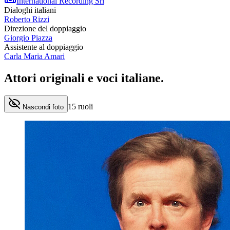
International Recording Srl
Dialoghi italiani
Roberto Rizzi
Direzione del doppiaggio
Giorgio Piazza
Assistente al doppiaggio
Carla Maria Amari
Attori originali e
voci italiane
.
15
ruoli
Nascondi foto