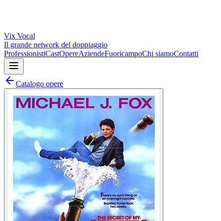
Vix
Vocal
Il grande network del doppiaggio
Professionisti
Cast
Opere
Aziende
Fuoricampo
Chi siamo
Contatti
Catalogo opere