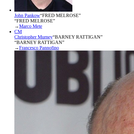
John Pankow
“
FRED MELROSE
”
“FRED MELROSE”
→
Marco Mete
CM
Christopher Murney
“
BARNEY RATTIGAN
”
“BARNEY RATTIGAN”
→
Francesco Pannofino