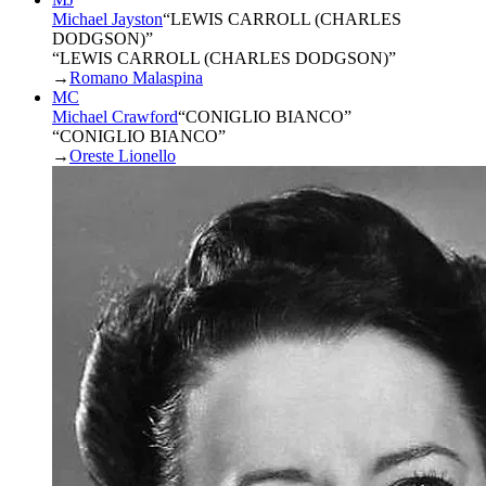
Michael Jayston
“
LEWIS CARROLL (CHARLES
DODGSON)
”
“LEWIS CARROLL (CHARLES DODGSON)”
→
Romano Malaspina
MC
Michael Crawford
“
CONIGLIO BIANCO
”
“CONIGLIO BIANCO”
→
Oreste Lionello