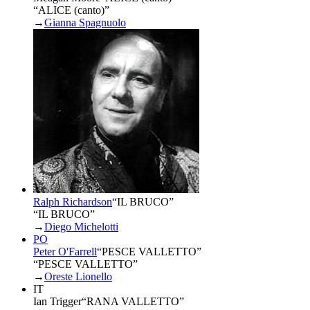
“ALICE (canto)”
→
Gianna Spagnuolo
Ralph Richardson
“
IL BRUCO
”
“IL BRUCO”
→
Diego Michelotti
PO
Peter O'Farrell
“
PESCE VALLETTO
”
“PESCE VALLETTO”
→
Oreste Lionello
IT
Ian Trigger
“
RANA VALLETTO
”