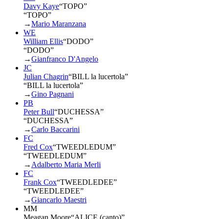
Davy Kaye
“
TOPO
”
“TOPO”
→
Mario Maranzana
WE
William Ellis
“
DODO
”
“DODO”
→
Gianfranco D'Angelo
JC
Julian Chagrin
“
BILL la lucertola
”
“BILL la lucertola”
→
Gino Pagnani
PB
Peter Bull
“
DUCHESSA
”
“DUCHESSA”
→
Carlo Baccarini
FC
Fred Cox
“
TWEEDLEDUM
”
“TWEEDLEDUM”
→
Adalberto Maria Merli
FC
Frank Cox
“
TWEEDLEDEE
”
“TWEEDLEDEE”
→
Giancarlo Maestri
MM
Meagan Moore
“
ALICE (canto)
”