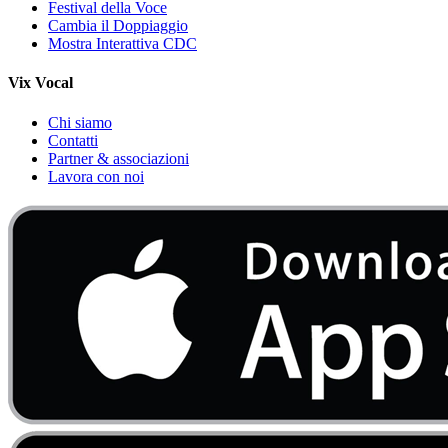
Festival della Voce
Cambia il Doppiaggio
Mostra Interattiva CDC
Vix Vocal
Chi siamo
Contatti
Partner & associazioni
Lavora con noi