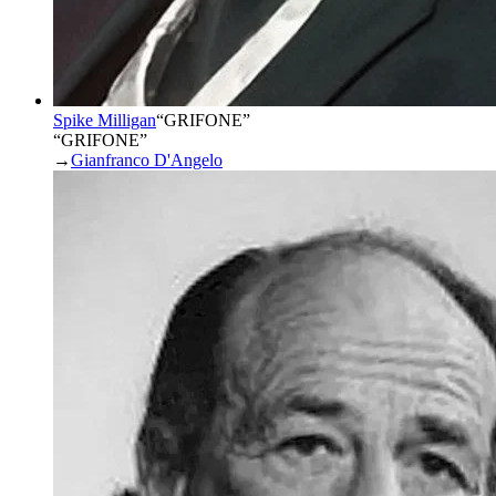
Spike Milligan
“
GRIFONE
”
“GRIFONE”
→
Gianfranco D'Angelo