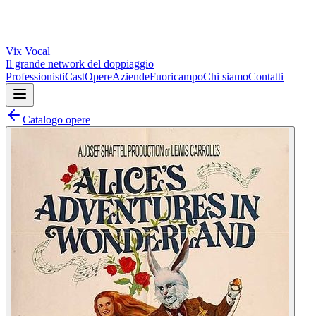
Vix
Vocal
Il grande network del doppiaggio
Professionisti
Cast
Opere
Aziende
Fuoricampo
Chi siamo
Contatti
Catalogo opere