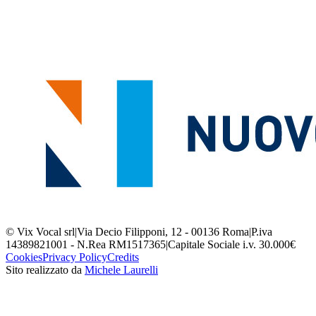
© Vix Vocal srl
|
Via Decio Filipponi, 12 - 00136 Roma
|
P.iva
14389821001 - N.Rea RM1517365
|
Capitale Sociale i.v. 30.000€
Cookies
Privacy Policy
Credits
Sito realizzato da
Michele Laurelli