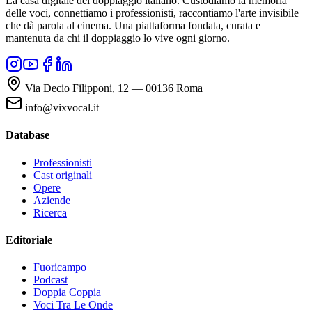
La casa digitale del doppiaggio italiano. Custodiamo la memoria
delle voci, connettiamo i professionisti, raccontiamo l'arte invisibile
che dà parola al cinema. Una piattaforma fondata, curata e
mantenuta da chi il doppiaggio lo vive ogni giorno.
Via Decio Filipponi, 12 — 00136 Roma
info@vixvocal.it
Database
Professionisti
Cast originali
Opere
Aziende
Ricerca
Editoriale
Fuoricampo
Podcast
Doppia Coppia
Voci Tra Le Onde