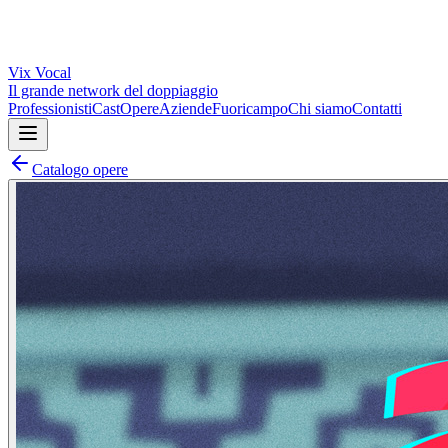
Vix
Vocal
Il grande network del doppiaggio
Professionisti
Cast
Opere
Aziende
Fuoricampo
Chi siamo
Contatti
Catalogo opere