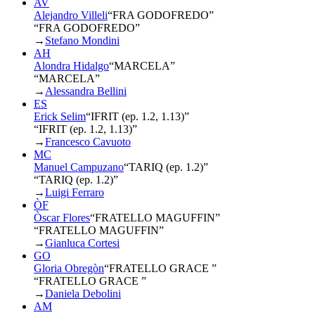
AV
Alejandro Villeli
“
FRA GODOFREDO
”
“FRA GODOFREDO”
→
Stefano Mondini
AH
Alondra Hidalgo
“
MARCELA
”
“MARCELA”
→
Alessandra Bellini
ES
Erick Selim
“
IFRIT (ep. 1.2, 1.13)
”
“IFRIT (ep. 1.2, 1.13)”
→
Francesco Cavuoto
MC
Manuel Campuzano
“
TARIQ (ep. 1.2)
”
“TARIQ (ep. 1.2)”
→
Luigi Ferraro
ÒF
Òscar Flores
“
FRATELLO MAGUFFIN
”
“FRATELLO MAGUFFIN”
→
Gianluca Cortesi
GO
Gloria Obregòn
“
FRATELLO GRACE
”
“FRATELLO GRACE ”
→
Daniela Debolini
AM