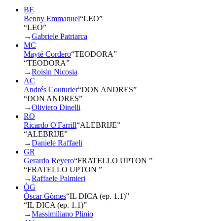
BE
Benny Emmanuel
“
LEO
”
“LEO”
→
Gabriele Patriarca
MC
Mayté Cordero
“
TEODORA
”
“TEODORA”
→
Roisin Nicosia
AC
Andrés Couturier
“
DON ANDRES
”
“DON ANDRES”
→
Oliviero Dinelli
RO
Ricardo O'Farrill
“
ALEBRIJE
”
“ALEBRIJE”
→
Daniele Raffaeli
GR
Gerardo Reyero
“
FRATELLO UPTON
”
“FRATELLO UPTON ”
→
Raffaele Palmieri
ÒG
Òscar Gòmes
“
IL DICA (ep. 1.1)
”
“IL DICA (ep. 1.1)”
→
Massimiliano Plinio