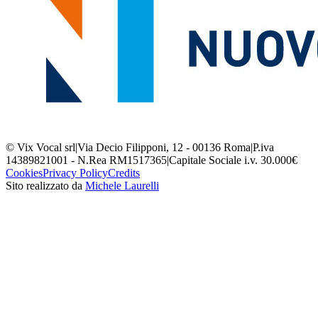
© Vix Vocal srl
|
Via Decio Filipponi, 12 - 00136 Roma
|
P.iva
14389821001 - N.Rea RM1517365
|
Capitale Sociale i.v. 30.000€
Cookies
Privacy Policy
Credits
Sito realizzato da
Michele Laurelli