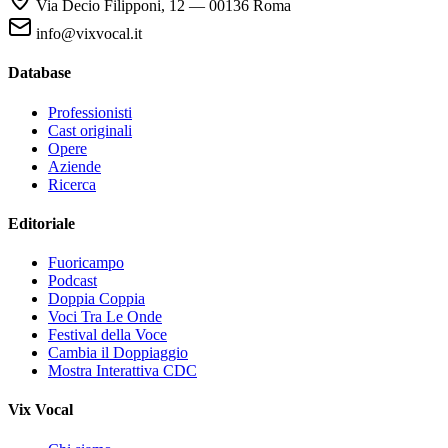
Via Decio Filipponi, 12 — 00136 Roma
info@vixvocal.it
Database
Professionisti
Cast originali
Opere
Aziende
Ricerca
Editoriale
Fuoricampo
Podcast
Doppia Coppia
Voci Tra Le Onde
Festival della Voce
Cambia il Doppiaggio
Mostra Interattiva CDC
Vix Vocal