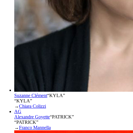
Suzanne Clément
“
KYLA
”
“KYLA”
→
Chiara Colizzi
AG
Alexandre Goyette
“
PATRICK
”
“PATRICK”
→
Franco Mannella