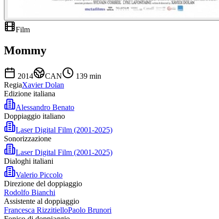
Film
Mommy
2014
CAN
139
min
Regia
Xavier Dolan
Edizione italiana
Alessandro Benato
Doppiaggio italiano
Laser Digital Film (2001-2025)
Sonorizzazione
Laser Digital Film (2001-2025)
Dialoghi italiani
Valerio Piccolo
Direzione del doppiaggio
Rodolfo Bianchi
Assistente al doppiaggio
Francesca Rizzitiello
Paolo Brunori
Fonico di doppiaggio