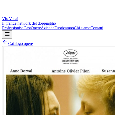
Vix
Vocal
Il grande network del doppiaggio
Professionisti
Cast
Opere
Aziende
Fuoricampo
Chi siamo
Contatti
Catalogo opere