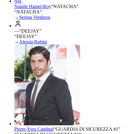
NH
Natalie Hamel-Roy
“
NATACHA
”
“NATACHA”
→
Serena Verdirosi
—
“
DEEJAY
”
“DEEJAY”
→
Alessia Rubini
Pierre-Yves Cardinal
“
GUARDIA DI SICUREZZA #1
”