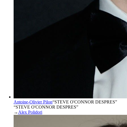
Antoine-Olivier Pilon
“
STEVE O'CONNOR DESPRES
”
“STEVE O'CONNOR DESPRES”
→
Alex Polidori