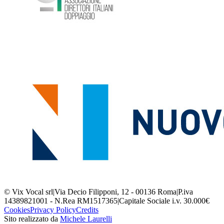
© Vix Vocal srl
|
Via Decio Filipponi, 12 - 00136 Roma
|
P.iva
14389821001 - N.Rea RM1517365
|
Capitale Sociale i.v. 30.000€
Cookies
Privacy Policy
Credits
Sito realizzato da
Michele Laurelli