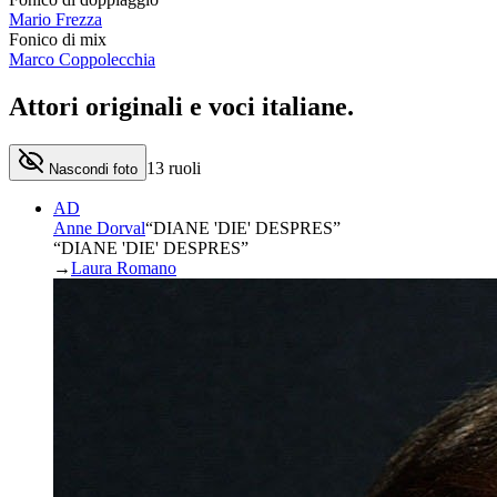
Mario Frezza
Fonico di mix
Marco Coppolecchia
Attori originali e
voci italiane
.
13
ruoli
Nascondi foto
AD
Anne Dorval
“
DIANE 'DIE' DESPRES
”
“DIANE 'DIE' DESPRES”
→
Laura Romano