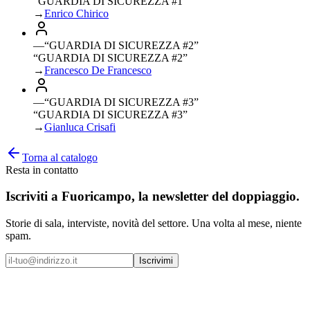
“GUARDIA DI SICUREZZA #1”
→
Enrico Chirico
—
“
GUARDIA DI SICUREZZA #2
”
“GUARDIA DI SICUREZZA #2”
→
Francesco De Francesco
—
“
GUARDIA DI SICUREZZA #3
”
“GUARDIA DI SICUREZZA #3”
→
Gianluca Crisafi
Torna al catalogo
Resta in contatto
Iscriviti a
Fuoricampo
, la newsletter del doppiaggio.
Storie di sala, interviste, novità del settore. Una volta al mese, niente
spam.
Iscrivimi