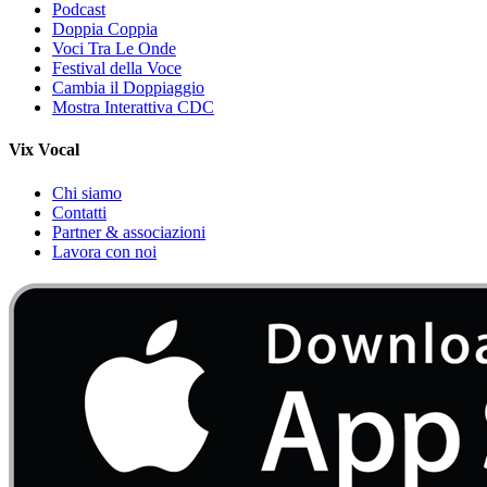
Podcast
Doppia Coppia
Voci Tra Le Onde
Festival della Voce
Cambia il Doppiaggio
Mostra Interattiva CDC
Vix Vocal
Chi siamo
Contatti
Partner & associazioni
Lavora con noi