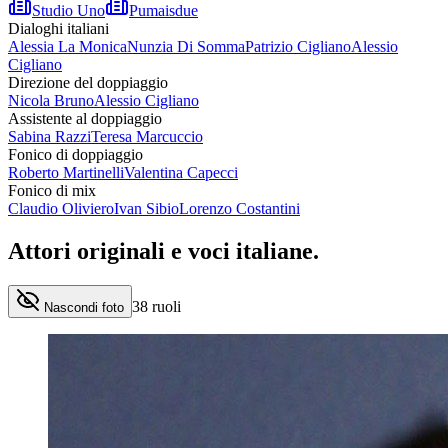
Studio Uno
Pumaisdue
Dialoghi italiani
Alessia La Monica
Nunzia Di Somma
Patrizio Cigliano
Alessio
Cigliano
Direzione del doppiaggio
Nicola Bruno
Alessio Cigliano
Assistente al doppiaggio
Sabina Razzi
Teresa Marcuccio
Fonico di doppiaggio
Roberto Martinelli
Valentina Capecci
Fonico di mix
Claudio Oliviero
Ivan Sibio
Lorenzo Costantini
Attori originali e
voci italiane
.
38
ruoli
Nascondi foto