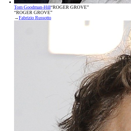
Tom Goodman-Hill
“
ROGER GROVE
”
“ROGER GROVE”
→
Fabrizio Russotto