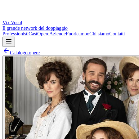
Vix
Vocal
Il grande network del doppiaggio
Professionisti
Cast
Opere
Aziende
Fuoricampo
Chi siamo
Contatti
Catalogo opere