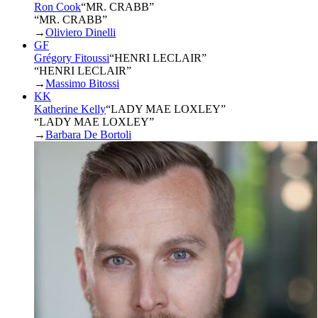
Ron Cook
“
MR. CRABB
”
“MR. CRABB”
→
Oliviero Dinelli
GF
Grégory Fitoussi
“
HENRI LECLAIR
”
“HENRI LECLAIR”
→
Massimo Bitossi
KK
Katherine Kelly
“
LADY MAE LOXLEY
”
“LADY MAE LOXLEY”
→
Barbara De Bortoli