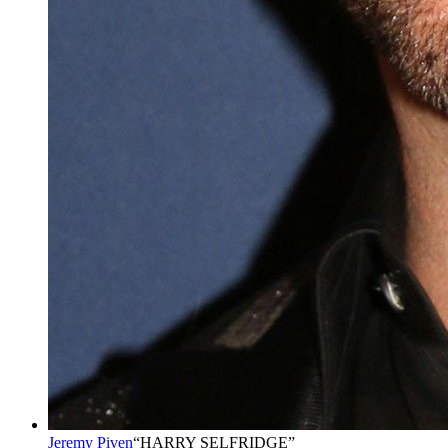
Jeremy Piven
“
HARRY SELFRIDGE
”