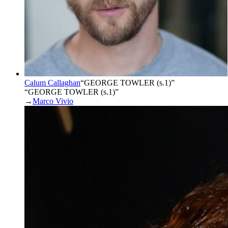
Calum Callaghan
“
GEORGE TOWLER (s.1)
”
“GEORGE TOWLER (s.1)”
→
Marco Vivio