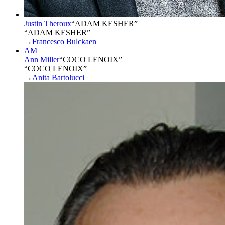
Justin Theroux
“
ADAM KESHER
”
“ADAM KESHER”
→
Francesco Bulckaen
AM
Ann Miller
“
COCO LENOIX
”
“COCO LENOIX”
→
Anita Bartolucci