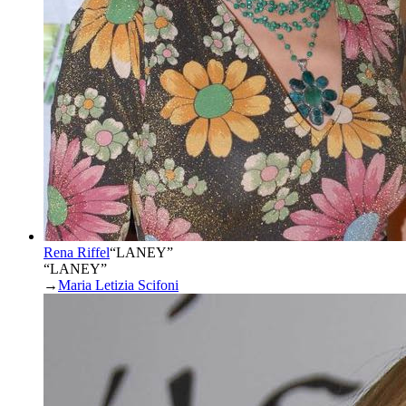
Rena Riffel
“
LANEY
”
“LANEY”
→
Maria Letizia Scifoni