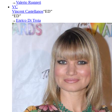
→
Valerio Ruggeri
VC
Vincent Castellanos
“
ED
”
“ED”
→
Enrico Di Troia