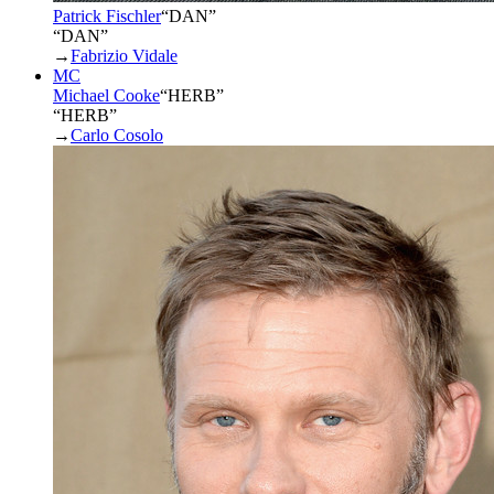
Patrick Fischler
“
DAN
”
“DAN”
→
Fabrizio Vidale
MC
Michael Cooke
“
HERB
”
“HERB”
→
Carlo Cosolo