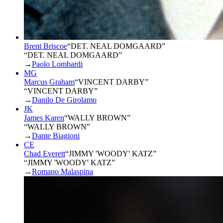
Brent Briscoe
“
DET. NEAL DOMGAARD
”
“DET. NEAL DOMGAARD”
→
Paolo Lombardi
MG
Marcus Graham
“
VINCENT DARBY
”
“VINCENT DARBY”
→
Danilo De Girolamo
JK
James Karen
“
WALLY BROWN
”
“WALLY BROWN”
→
Dante Biagioni
CE
Chad Everett
“
JIMMY 'WOODY' KATZ
”
“JIMMY 'WOODY' KATZ”
→
Romano Malaspina