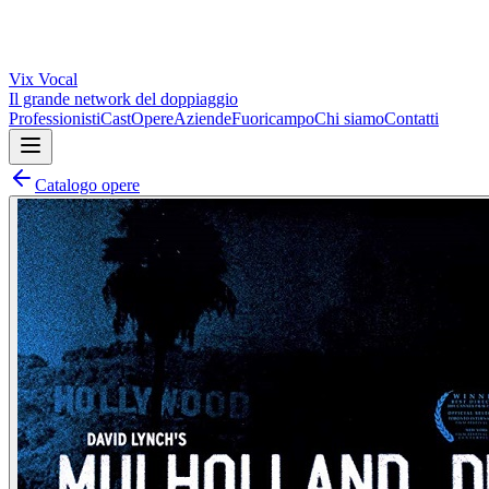
Vix
Vocal
Il grande network del doppiaggio
Professionisti
Cast
Opere
Aziende
Fuoricampo
Chi siamo
Contatti
Catalogo opere