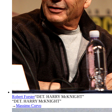
Robert Forster
“
DET. HARRY McKNIGHT
”
“DET. HARRY McKNIGHT”
→
Massimo Corvo