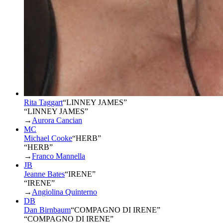
Rita Taggart
“
LINNEY JAMES
”
“LINNEY JAMES”
→
Aurora Cancian
MC
Michael Cooke
“
HERB
”
“HERB”
→
Franco Mannella
JB
Jeanne Bates
“
IRENE
”
“IRENE”
→
Angiolina Quinterno
DB
Dan Birnbaum
“
COMPAGNO DI IRENE
”
“COMPAGNO DI IRENE”