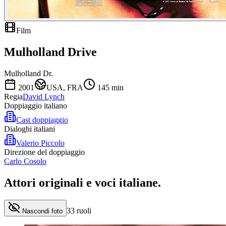
Film
Mulholland Drive
Mulholland Dr.
2001
USA, FRA
145
min
Regia
David Lynch
Doppiaggio italiano
Cast doppiaggio
Dialoghi italiani
Valerio Piccolo
Direzione del doppiaggio
Carlo Cosolo
Attori originali e
voci italiane
.
33
ruoli
Nascondi foto