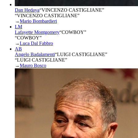
Dan Hedaya
“
VINCENZO CASTIGLIANE
”
“VINCENZO CASTIGLIANE”
→
Mario Bombardieri
LM
Lafayette Montgomery
“
COWBOY
”
“COWBOY”
→
Luca Dal Fabbro
AB
Angelo Badalamenti
“
LUIGI CASTIGLIANE
”
“LUIGI CASTIGLIANE”
→
Mauro Bosco