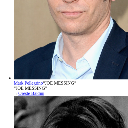
Mark Pellegrino
“
JOE MESSING
”
“JOE MESSING”
→
Oreste Baldini