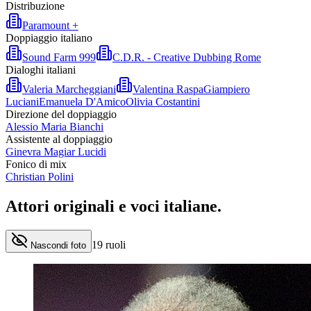
Distribuzione
Paramount +
Doppiaggio italiano
Sound Farm 999
C.D.R. - Creative Dubbing Rome
Dialoghi italiani
Valeria Marcheggiani
Valentina Raspa
Giampiero
Luciani
Emanuela D'Amico
Olivia Costantini
Direzione del doppiaggio
Alessio Maria Bianchi
Assistente al doppiaggio
Ginevra Magiar Lucidi
Fonico di mix
Christian Polini
Attori originali e
voci italiane
.
19
ruoli
Nascondi foto