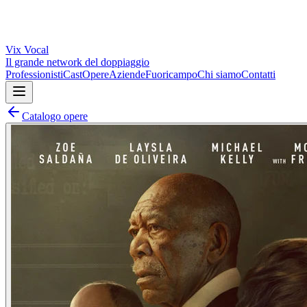
Vix
Vocal
Il grande network del doppiaggio
Professionisti
Cast
Opere
Aziende
Fuoricampo
Chi siamo
Contatti
Catalogo opere