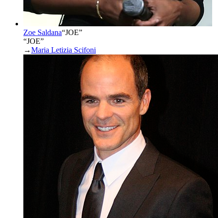
Zoe Saldana
“
JOE
”
“JOE”
→
Maria Letizia Scifoni