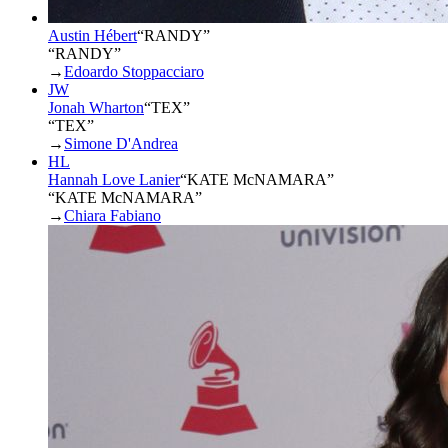
Austin Hébert
“
RANDY
”
“RANDY”
→
Edoardo Stoppacciaro
JW
Jonah Wharton
“
TEX
”
“TEX”
→
Simone D'Andrea
HL
Hannah Love Lanier
“
KATE McNAMARA
”
“KATE McNAMARA”
→
Chiara Fabiano