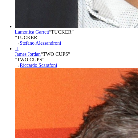
Lamonica Garrett
“
TUCKER
”
“TUCKER”
→
Stefano Alessandroni
JJ
James Jordan
“
TWO CUPS
”
“TWO CUPS”
→
Riccardo Scarafoni