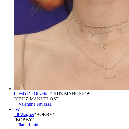
Laysla De Oliveira
“
CRUZ MANUELOS
”
“CRUZ MANUELOS”
→
Valentina Favazza
JW
Jill Wagner
“
BOBBY
”
“BOBBY”
→
Ilaria Latini