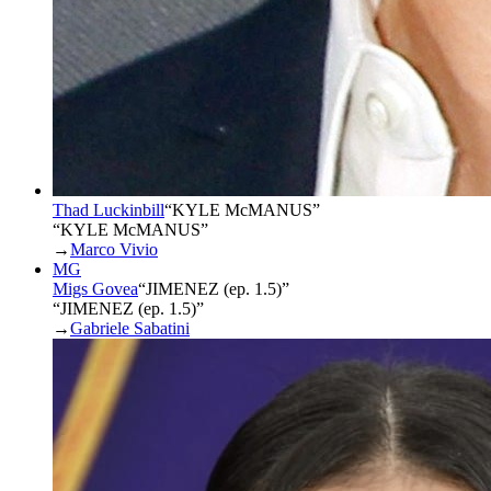
Thad Luckinbill
“
KYLE McMANUS
”
“KYLE McMANUS”
→
Marco Vivio
MG
Migs Govea
“
JIMENEZ (ep. 1.5)
”
“JIMENEZ (ep. 1.5)”
→
Gabriele Sabatini