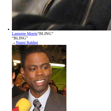
Lamorne Morris
“
BLING
”
“BLING”
→
Nanni Baldini