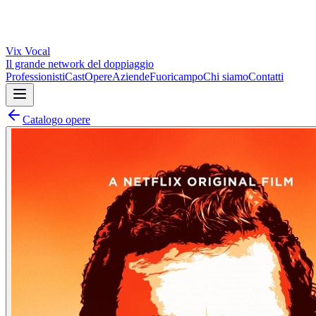
Vix
Vocal
Il grande network del doppiaggio
Professionisti
Cast
Opere
Aziende
Fuoricampo
Chi siamo
Contatti
Catalogo opere