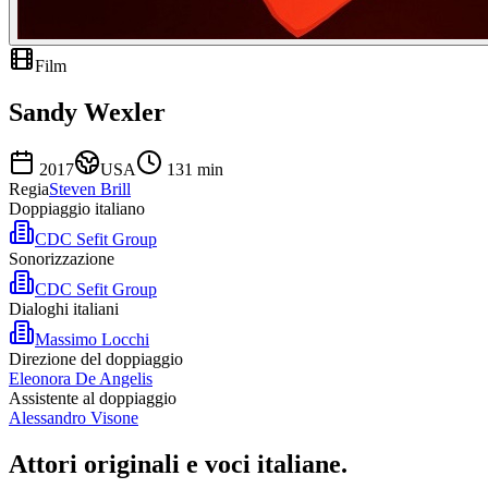
Film
Sandy Wexler
2017
USA
131
min
Regia
Steven Brill
Doppiaggio italiano
CDC Sefit Group
Sonorizzazione
CDC Sefit Group
Dialoghi italiani
Massimo Locchi
Direzione del doppiaggio
Eleonora De Angelis
Assistente al doppiaggio
Alessandro Visone
Attori originali e
voci italiane
.