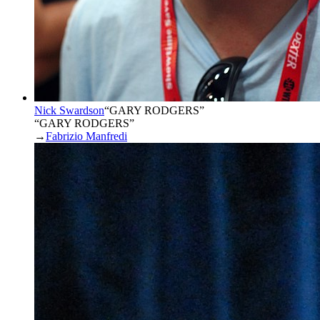
Nick Swardson
“
GARY RODGERS
”
“GARY RODGERS”
→
Fabrizio Manfredi