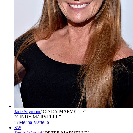
Jane Seymour
“
CINDY MARVELLE
”
“CINDY MARVELLE”
→
Melina Martello
SW
Sandy Wernick
“
PETER MARVELLE
”