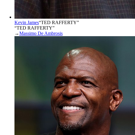
Kevin James
“
TED RAFFERTY
”
“TED RAFFERTY”
→
Massimo De Ambrosis