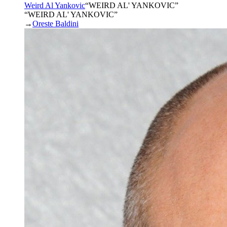
Weird Al Yankovic
“
WEIRD AL' YANKOVIC
”
“WEIRD AL' YANKOVIC”
→
Oreste Baldini