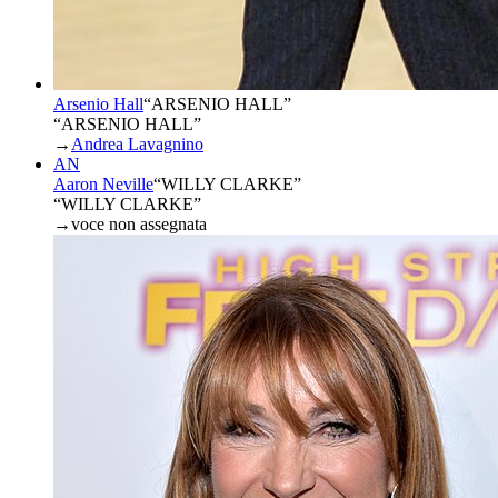
Arsenio Hall
“
ARSENIO HALL
”
“ARSENIO HALL”
→
Andrea Lavagnino
AN
Aaron Neville
“
WILLY CLARKE
”
“WILLY CLARKE”
→
voce non assegnata