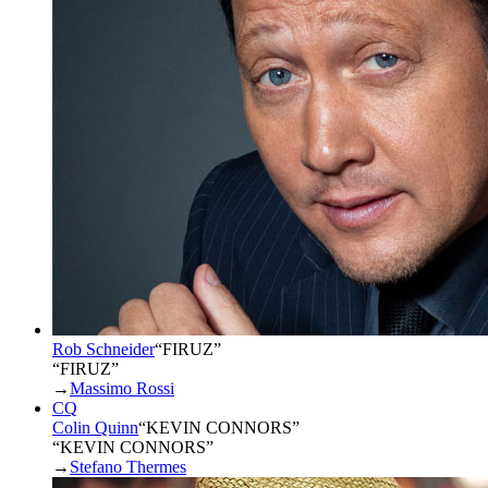
Rob Schneider
“
FIRUZ
”
“FIRUZ”
→
Massimo Rossi
CQ
Colin Quinn
“
KEVIN CONNORS
”
“KEVIN CONNORS”
→
Stefano Thermes