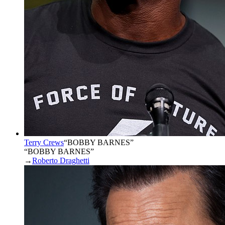
Terry Crews
“
BOBBY BARNES
”
“BOBBY BARNES”
→
Roberto Draghetti