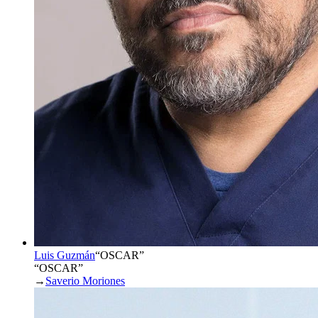
Luis Guzmán
“
OSCAR
”
“OSCAR”
→
Saverio Moriones