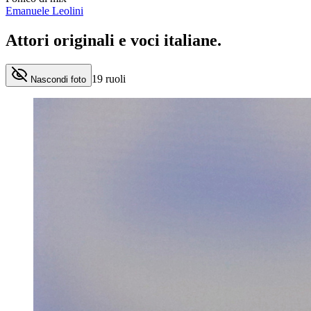
Emanuele Leolini
Attori originali e
voci italiane
.
19
ruoli
Nascondi foto