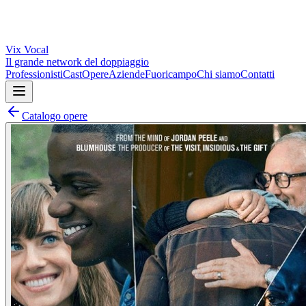
Vix
Vocal
Il grande network del doppiaggio
Professionisti
Cast
Opere
Aziende
Fuoricampo
Chi siamo
Contatti
Catalogo opere