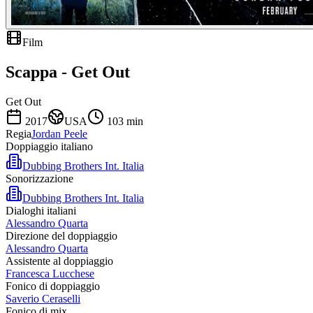
Film
Scappa - Get Out
Get Out
2017
USA
103
min
Regia
Jordan Peele
Doppiaggio italiano
Dubbing Brothers Int. Italia
Sonorizzazione
Dubbing Brothers Int. Italia
Dialoghi italiani
Alessandro Quarta
Direzione del doppiaggio
Alessandro Quarta
Assistente al doppiaggio
Francesca Lucchese
Fonico di doppiaggio
Saverio Ceraselli
Fonico di mix