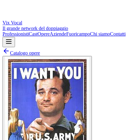
Vix
Vocal
Il grande network del doppiaggio
Professionisti
Cast
Opere
Aziende
Fuoricampo
Chi siamo
Contatti
Catalogo opere