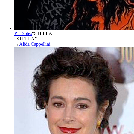
P.J. Soles
“
STELLA
”
“STELLA”
→
Alida Cappellini