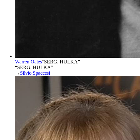
Warren Oates
“
SERG. HULKA
”
“SERG. HULKA”
→
Silvio Spaccesi