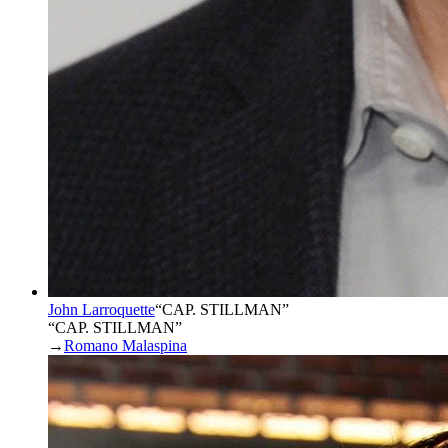
John Larroquette
“
CAP. STILLMAN
”
“CAP. STILLMAN”
→
Romano Malaspina