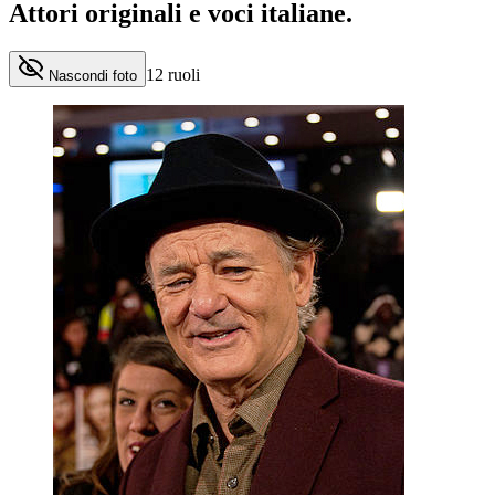
Attori originali e
voci italiane
.
12
ruoli
Nascondi foto