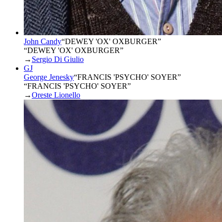
John Candy
“
DEWEY 'OX' OXBURGER
”
“DEWEY 'OX' OXBURGER”
→
Sergio Di Giulio
GJ
George Jenesky
“
FRANCIS 'PSYCHO' SOYER
”
“FRANCIS 'PSYCHO' SOYER”
→
Oreste Lionello