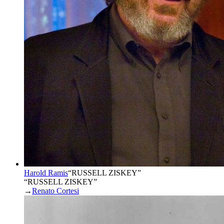
Harold Ramis
“
RUSSELL ZISKEY
”
“RUSSELL ZISKEY”
→
Renato Cortesi