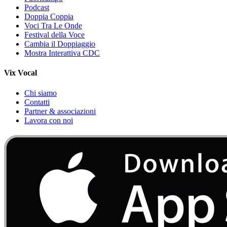
Podcast
Doppia Coppia
Voci Tra Le Onde
Festival della Voce
Cambia il Doppiaggio
Mostra Interattiva CDC
Vix Vocal
Chi siamo
Contatti
Partner & associazioni
Lavora con noi