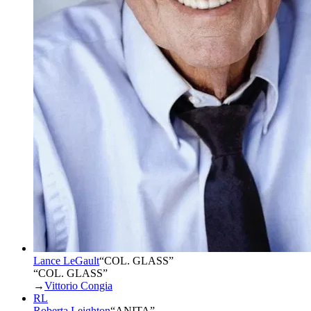
Lance LeGault
“
COL. GLASS
”
“COL. GLASS”
→
Vittorio Congia
RL
Roberta Leighton
“
ANITA
”