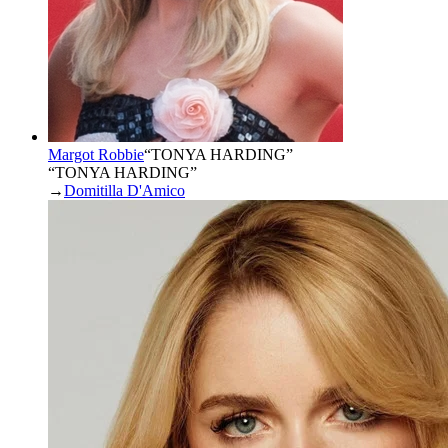
Margot Robbie
“
TONYA HARDING
”
“TONYA HARDING”
→
Domitilla D'Amico