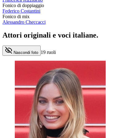
Fonico di doppiaggio
Federico Costantini
Fonico di mix
Alessandro Checcacci
Attori originali e
voci italiane
.
19
ruoli
Nascondi foto