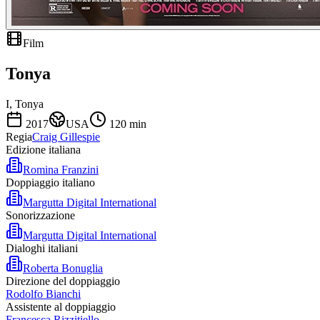
Film
Tonya
I, Tonya
2017
USA
120
min
Regia
Craig Gillespie
Edizione italiana
Romina Franzini
Doppiaggio italiano
Margutta Digital International
Sonorizzazione
Margutta Digital International
Dialoghi italiani
Roberta Bonuglia
Direzione del doppiaggio
Rodolfo Bianchi
Assistente al doppiaggio
Francesca Rizzitiello