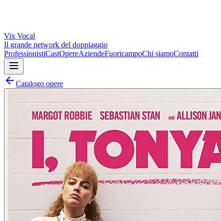
Vix
Vocal
Il grande network del doppiaggio
Professionisti
Cast
Opere
Aziende
Fuoricampo
Chi siamo
Contatti
Catalogo opere