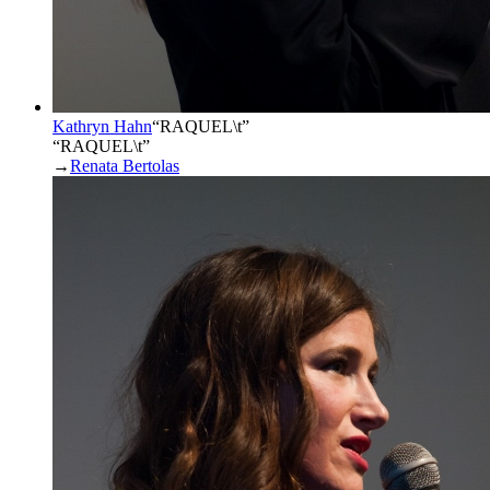
Kathryn Hahn
“
RAQUEL\t
”
“RAQUEL\t”
→
Renata Bertolas