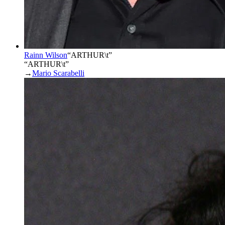
Rainn Wilson
“
ARTHUR\t
”
“ARTHUR\t”
→
Mario Scarabelli