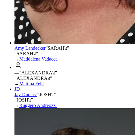
Amy Landecker
“
SARAH\t
”
“SARAH\t”
→
Maddalena Vadacca
—
“
ALEXANDRA\t
”
“ALEXANDRA\t”
→
Martina Felli
JD
Jay Duplass
“
JOSH\t
”
“JOSH\t”
→
Ruggero Andreozzi