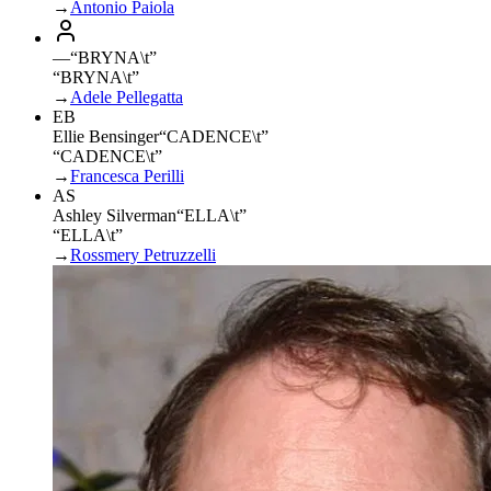
→
Antonio Paiola
—
“
BRYNA\t
”
“BRYNA\t”
→
Adele Pellegatta
EB
Ellie Bensinger
“
CADENCE\t
”
“CADENCE\t”
→
Francesca Perilli
AS
Ashley Silverman
“
ELLA\t
”
“ELLA\t”
→
Rossmery Petruzzelli