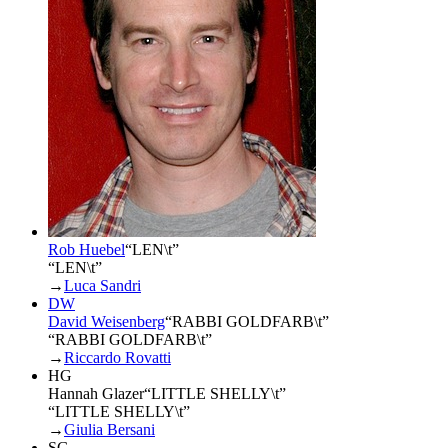
Rob Huebel
“
LEN\t
”
“LEN\t”
→
Luca Sandri
DW
David Weisenberg
“
RABBI GOLDFARB\t
”
“RABBI GOLDFARB\t”
→
Riccardo Rovatti
HG
Hannah Glazer
“
LITTLE SHELLY\t
”
“LITTLE SHELLY\t”
→
Giulia Bersani
SG