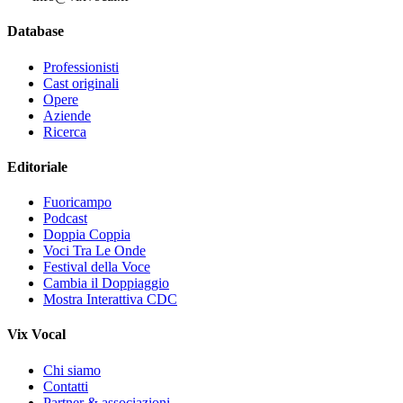
Database
Professionisti
Cast originali
Opere
Aziende
Ricerca
Editoriale
Fuoricampo
Podcast
Doppia Coppia
Voci Tra Le Onde
Festival della Voce
Cambia il Doppiaggio
Mostra Interattiva CDC
Vix Vocal
Chi siamo
Contatti
Partner & associazioni