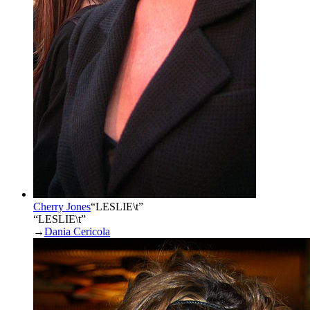
Cherry Jones
“
LESLIE\t
”
“LESLIE\t”
→
Dania Cericola