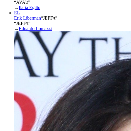
“AVA\t”
→
Ilaria Egitto
EL
Erik Liberman
“
JEFF\t
”
“JEFF\t”
→
Edoardo Lomazzi