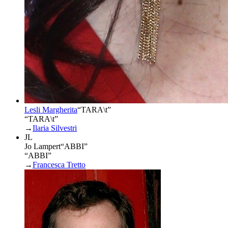
Lesli Margherita
“
TARA\t
”
“TARA\t”
→
Ilaria Silvestri
JL
Jo Lampert
“
ABBI
”
“ABBI”
→
Francesca Tretto