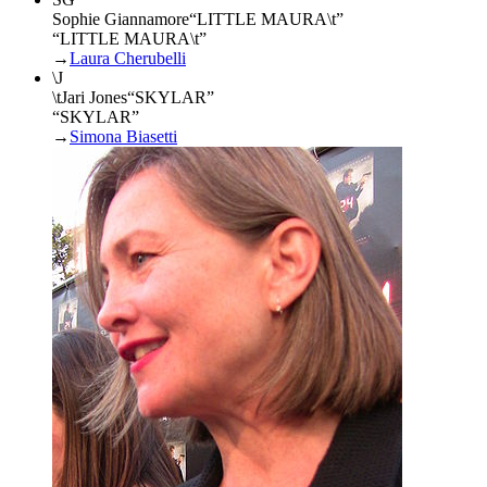
Sophie Giannamore
“
LITTLE MAURA\t
”
“LITTLE MAURA\t”
→
Laura Cherubelli
\J
\tJari Jones
“
SKYLAR
”
“SKYLAR”
→
Simona Biasetti