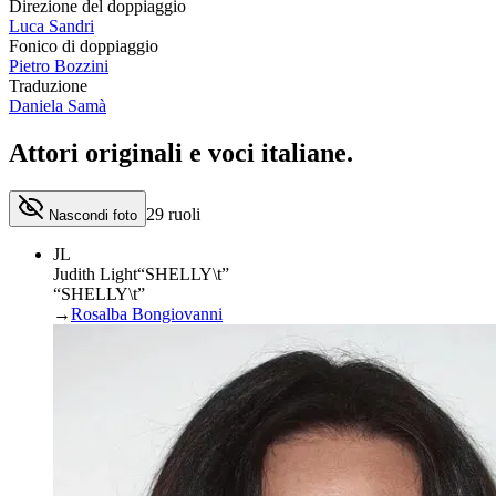
Direzione del doppiaggio
Luca Sandri
Fonico di doppiaggio
Pietro Bozzini
Traduzione
Daniela Samà
Attori originali e
voci italiane
.
29
ruoli
Nascondi foto
JL
Judith Light
“
SHELLY\t
”
“SHELLY\t”
→
Rosalba Bongiovanni