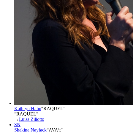
Kathryn Hahn
“
RAQUEL
”
“RAQUEL”
→
Luisa Ziliotto
SN
Shakina Nayfack
“
AVA\t
”