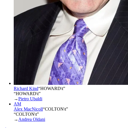
Richard Kind
“
HOWARD\t
”
“HOWARD\t”
→
Pietro Ubaldi
AM
Alex MacNicoll
“
COLTON\t
”
“COLTON\t”
→
Andrea Oldani