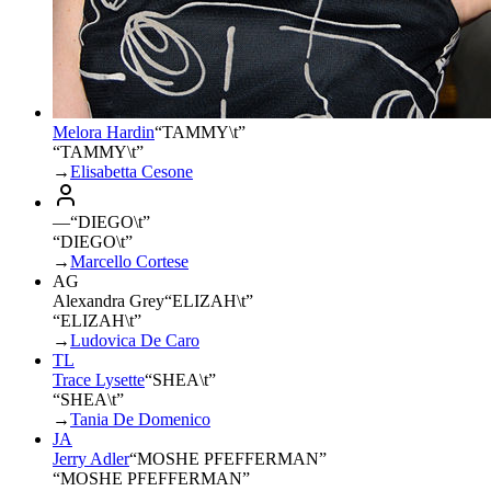
Melora Hardin
“
TAMMY\t
”
“TAMMY\t”
→
Elisabetta Cesone
—
“
DIEGO\t
”
“DIEGO\t”
→
Marcello Cortese
AG
Alexandra Grey
“
ELIZAH\t
”
“ELIZAH\t”
→
Ludovica De Caro
TL
Trace Lysette
“
SHEA\t
”
“SHEA\t”
→
Tania De Domenico
JA
Jerry Adler
“
MOSHE PFEFFERMAN
”
“MOSHE PFEFFERMAN”