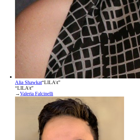
Alia Shawkat
“
LILA\t
”
“LILA\t”
→
Valeria Falcinelli