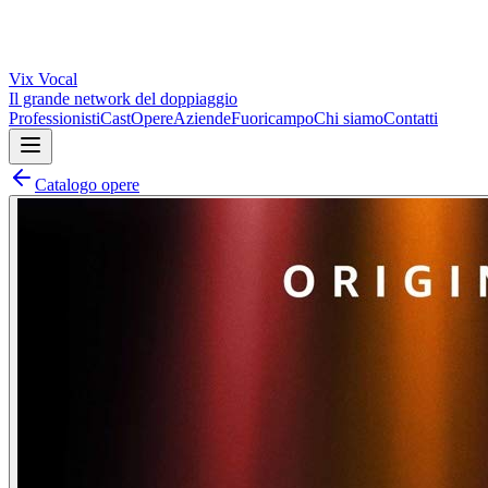
Vix
Vocal
Il grande network del doppiaggio
Professionisti
Cast
Opere
Aziende
Fuoricampo
Chi siamo
Contatti
Catalogo opere