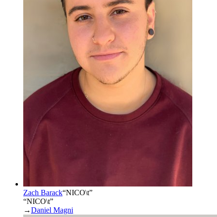
Zach Barack
“
NICO\t
”
“NICO\t”
→
Daniel Magni